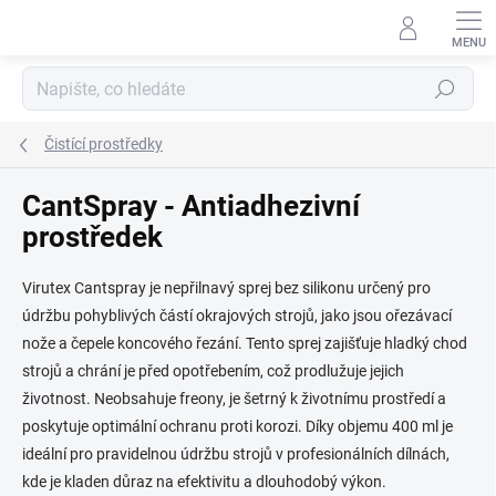
Přejít
na
obsah
Hledat
Čistící prostředky
CantSpray - Antiadhezivní
prostředek
Virutex Cantspray je nepřilnavý sprej bez silikonu určený pro
údržbu pohyblivých částí okrajových strojů, jako jsou ořezávací
nože a čepele koncového řezání. Tento sprej zajišťuje hladký chod
strojů a chrání je před opotřebením, což prodlužuje jejich
životnost. Neobsahuje freony, je šetrný k životnímu prostředí a
poskytuje optimální ochranu proti korozi. Díky objemu 400 ml je
ideální pro pravidelnou údržbu strojů v profesionálních dílnách,
kde je kladen důraz na efektivitu a dlouhodobý výkon.