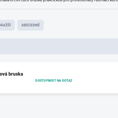
ášení činí tuto brusku praktickou pro profesionály i domácí kutil
RAŽŠÍ
ABECEDNĚ
cová bruska
DOSTUPNOST NA DOTAZ
O
v
l
á