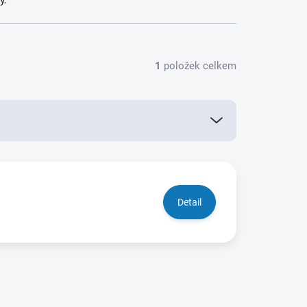
y.
1
položek celkem
Detail