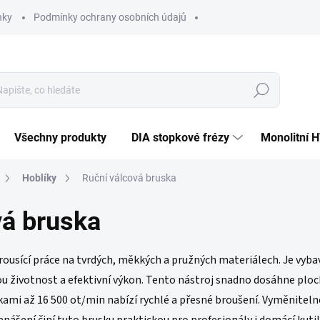
nky
Podmínky ochrany osobních údajů
Hledat
Všechny produkty
DIA stopkové frézy
Monolitní 
Hoblíky
Ruční válcová bruska
vá bruska
 brousící práce na tvrdých, měkkých a pružných materiálech. Je vy
ou životnost a efektivní výkon. Tento nástroj snadno dosáhne plochý
ami až 16 500 ot/min nabízí rychlé a přesné broušení. Vyměnitelné