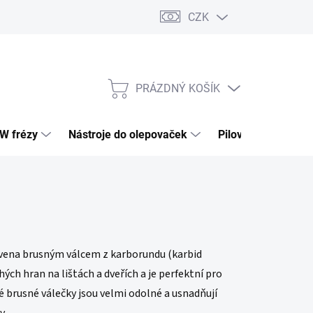
CZK
PRÁZDNÝ KOŠÍK
NÁKUPNÍ
KOŠÍK
HW frézy
Nástroje do olepovaček
Pilové kotouče
bavena brusným válcem z karborundu (karbid
ch hran na lištách a dveřích a je perfektní pro
 brusné válečky jsou velmi odolné a usnadňují