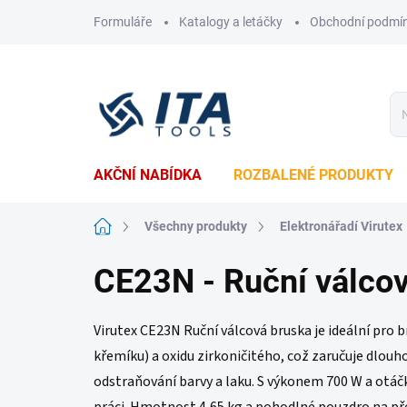
Přejít
Formuláře
Katalogy a letáčky
Obchodní podmí
na
obsah
AKČNÍ NABÍDKA
ROZBALENÉ PRODUKTY
Domů
Všechny produkty
Elektronářadí Virutex
CE23N - Ruční válco
Virutex CE23N Ruční válcová bruska je ideální pro
křemíku) a oxidu zirkoničitého, což zaručuje dlouh
odstraňování barvy a laku.
S výkonem 700 W a otáčk