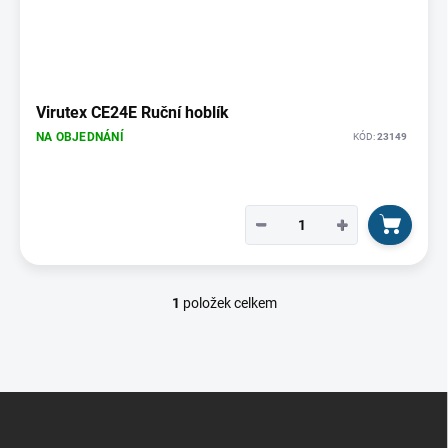
p
ů
i
s
p
r
o
Virutex CE24E Ruční hoblík
d
NA OBJEDNÁNÍ
KÓD:
23149
u
k
t
ů
−
+
1
položek celkem
O
v
l
á
d
Z
a
á
c
p
í