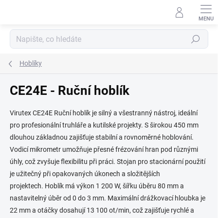
Přejít
na
obsah
Hledat
Hoblíky
CE24E - Ruční hoblík
Virutex CE24E Ruční hoblík je silný a všestranný nástroj, ideální
pro profesionální truhláře a kutilské projekty. S širokou 450 mm
dlouhou základnou zajišťuje stabilní a rovnoměrné hoblování.
Vodicí mikrometr umožňuje přesné frézování hran pod různými
úhly, což zvyšuje flexibilitu při práci. Stojan pro stacionární použití
je užitečný při opakovaných úkonech a složitějších
projektech. Hoblík má výkon 1 200 W, šířku úběru 80 mm a
nastavitelný úběr od 0 do 3 mm. Maximální drážkovací hloubka je
22 mm a otáčky dosahují 13 100 ot/min, což zajišťuje rychlé a