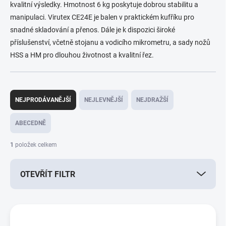
kvalitní výsledky. Hmotnost 6 kg poskytuje dobrou stabilitu a
manipulaci. Virutex CE24E je balen v praktickém kufříku pro
snadné skladování a přenos. Dále je k dispozici široké
příslušenství, včetně stojanu a vodicího mikrometru, a sady nožů
HSS a HM pro dlouhou životnost a kvalitní řez.
Ř
a
NEJPRODÁVANĚJŠÍ
NEJLEVNĚJŠÍ
NEJDRAŽŠÍ
z
e
ABECEDNĚ
n
í
1
položek celkem
p
r
OTEVŘÍT FILTR
o
d
u
V
k
ý
t