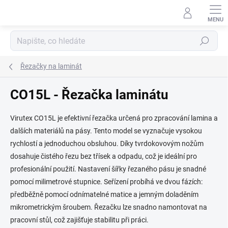
Přejít
na
obsah
Hledat
Řezačky na laminát
CO15L - Řezačka laminátu
Virutex CO15L je efektivní řezačka určená pro zpracování lamina a
dalších materiálů na pásy. Tento model se vyznačuje vysokou
rychlostí a jednoduchou obsluhou. Díky tvrdokovovým nožům
dosahuje čistého řezu bez třísek a odpadu, což je ideální pro
profesionální použití. Nastavení šířky řezaného pásu je snadné
pomocí milimetrové stupnice. Seřízení probíhá ve dvou fázích:
předběžně pomocí odnímatelné matice a jemným doladěním
mikrometrickým šroubem. Řezačku lze snadno namontovat na
pracovní stůl, což zajišťuje stabilitu při práci.