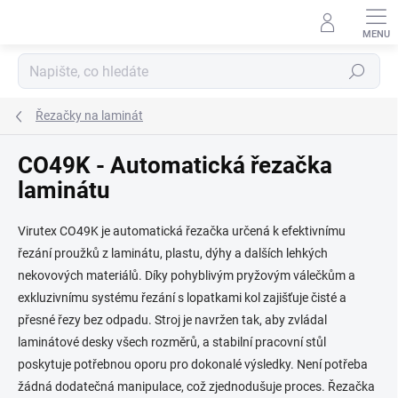
Přejít
na
obsah
Hledat
Řezačky na laminát
CO49K - Automatická řezačka
laminátu
Virutex CO49K je automatická řezačka určená k efektivnímu
řezání proužků z laminátu, plastu, dýhy a dalších lehkých
nekovových materiálů. Díky pohyblivým pryžovým válečkům a
exkluzivnímu systému řezání s lopatkami kol zajišťuje čisté a
přesné řezy bez odpadu. Stroj je navržen tak, aby zvládal
laminátové desky všech rozměrů, a stabilní pracovní stůl
poskytuje potřebnou oporu pro dokonalé výsledky. Není potřeba
žádná dodatečná manipulace, což zjednodušuje proces. Řezačka