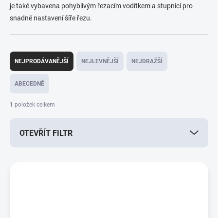
je také vybavena pohyblivým řezacím vodítkem a stupnicí pro
snadné nastavení šíře řezu.
Ř
a
NEJPRODÁVANĚJŠÍ
NEJLEVNĚJŠÍ
NEJDRAŽŠÍ
z
e
ABECEDNĚ
n
í
1
položek celkem
p
r
OTEVŘÍT FILTR
o
d
u
V
k
ý
t
p
ů
i
s
p