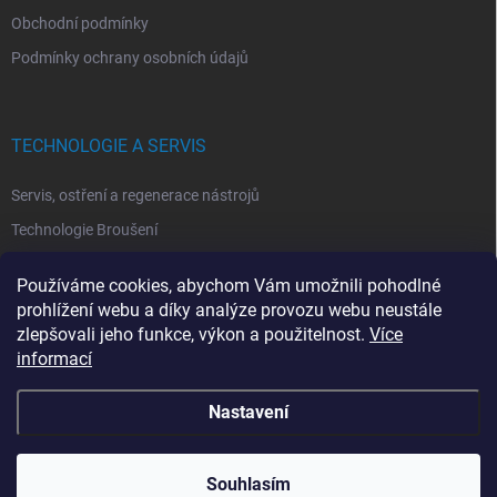
Obchodní podmínky
Podmínky ochrany osobních údajů
TECHNOLOGIE A SERVIS
Servis, ostření a regenerace nástrojů
Technologie Broušení
Technologie Erodovaní
Používáme cookies, abychom Vám umožnili pohodlné
Technologie Laserová Ablace
prohlížení webu a díky analýze provozu webu neustále
zlepšovali jeho funkce, výkon a použitelnost.
Více
informací
Nastavení
Copyright 2026
ITA TOOLS ČESKO
. Všechna práva vyhrazena.
Upravit
nastavení cookies
Souhlasím