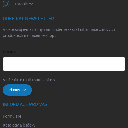
itatools.cz
ODEBÍRAT NEWSLETTER
Vložte svůj e-mail a my vám budeme zasílat informace o nových
produktech na našem e-shopu.
E-MAIL
Vložením e-mailu souhlasíte s
podmínkami ochrany osobních údajů
Přihlásit se
INFORMACE PRO VÁS
Formuláře
Katalogy a letáčky