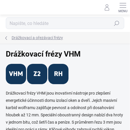
Přejít
na
obsah
Hledat
Drážkovací a ořezávací frézy
Drážkovací frézy VHM
Drážkovací frézy VHM jsou inovativní nástroje pro zlepšení
energetické účinnosti domu izolací oken a dveří. Jejich masivní
karbid wolframu zajišťuje pevnost a odolnost při dosahování
hloubek až 12 mm. Speciální oboustranný design nabízí dva hroty
v jednom bitu, což šetří čas a peníze. S průměrem řezu 3 mm jsou
ideální pro práci s rámy. Klíčové výhody zahrnují rychlý výkon,