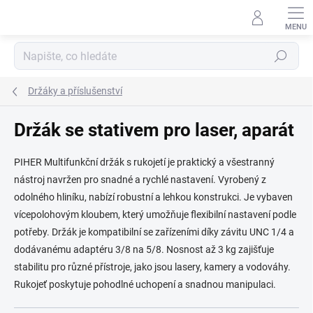
Přejít
na
obsah
Hledat
Držáky a příslušenství
Držák se stativem pro laser, aparát
PIHER Multifunkční držák s rukojetí je praktický a všestranný
nástroj navržen pro snadné a rychlé nastavení. Vyrobený z
odolného hliníku, nabízí robustní a lehkou konstrukci. Je vybaven
vícepolohovým kloubem, který umožňuje flexibilní nastavení podle
potřeby. Držák je kompatibilní se zařízeními díky závitu UNC 1/4 a
dodávanému adaptéru 3/8 na 5/8. Nosnost až 3 kg zajišťuje
stabilitu pro různé přístroje, jako jsou lasery, kamery a vodováhy.
Rukojeť poskytuje pohodlné uchopení a snadnou manipulaci.