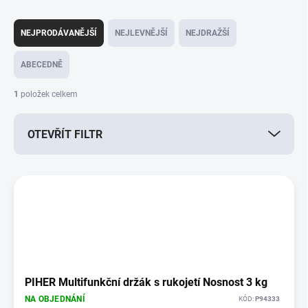
Ř
a
NEJPRODÁVANĚJŠÍ
NEJLEVNĚJŠÍ
NEJDRAŽŠÍ
z
e
ABECEDNĚ
n
í
1
položek celkem
p
r
OTEVŘÍT FILTR
o
d
u
V
k
ý
t
p
ů
i
s
p
r
o
PIHER Multifunkční držák s rukojetí Nosnost 3 kg
d
NA OBJEDNÁNÍ
KÓD:
P94333