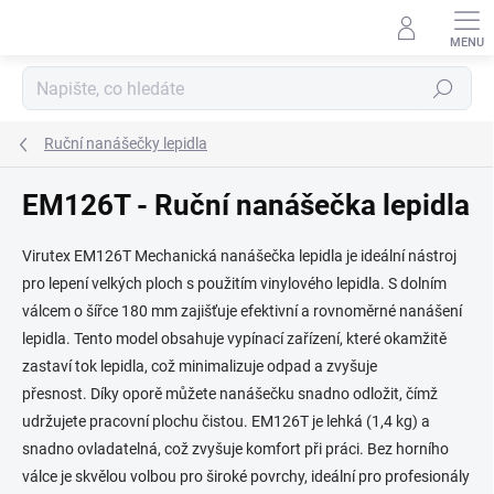
Přejít
na
obsah
Hledat
Ruční nanášečky lepidla
EM126T - Ruční nanášečka lepidla
Virutex EM126T Mechanická nanášečka lepidla je ideální nástroj
pro lepení velkých ploch s použitím vinylového lepidla. S dolním
válcem o šířce 180 mm zajišťuje efektivní a rovnoměrné nanášení
lepidla. Tento model obsahuje vypínací zařízení, které okamžitě
zastaví tok lepidla, což minimalizuje odpad a zvyšuje
přesnost. Díky oporě můžete nanášečku snadno odložit, čímž
udržujete pracovní plochu čistou. EM126T je lehká (1,4 kg) a
snadno ovladatelná, což zvyšuje komfort při práci. Bez horního
válce je skvělou volbou pro široké povrchy, ideální pro profesionály