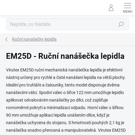
Přejít
na
obsah
Hledat
Ruční nanášečky lepidla
EM25D - Ruční nanášečka lepidla
Virutex EM25D ruční mechanická nanášečka lepidla je efektivní
nástroj určený pro rychlé a čisté nanášení lepidla na větší plochy.
Ideální pro truhláře a čalouníky, tento model disponuje dvěma
nanášecími válci. Spodní válec o šířce 122 mm umožňuje lepidlo
aplikovat odvalováním nanášečky po dílci, což zajišťuje
rovnoměrné pokrytí a minimalizaci odpadu. Horní válec s šířkou
90 mm umožňuje aplikaci lepidla unášením dílce, když je
nanášečka uchycena do stojanu. S hmotností pouhých 2,1 kg je
nanášečka snadno přenosná a manipulovatelná. Virutex EM25D