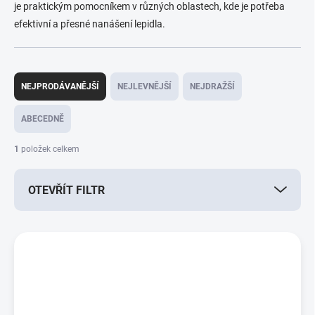
je praktickým pomocníkem v různých oblastech, kde je potřeba
efektivní a přesné nanášení lepidla.
Ř
a
NEJPRODÁVANĚJŠÍ
NEJLEVNĚJŠÍ
NEJDRAŽŠÍ
z
e
ABECEDNĚ
n
í
1
položek celkem
p
r
OTEVŘÍT FILTR
o
d
u
V
k
ý
t
p
ů
i
s
p