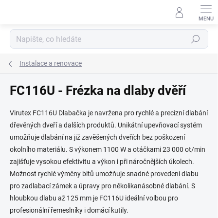
Přejít
na
obsah
Hledat
Instalace a renovace
FC116U - Frézka na dlaby dvěří
Virutex FC116U Dlabačka je navržena pro rychlé a precizní dlabání
dřevěných dveří a dalších produktů. Unikátní upevňovací systém
umožňuje dlabání na již zavěšených dveřích bez poškození
okolního materiálu. S výkonem 1100 W a otáčkami 23 000 ot/min
zajišťuje vysokou efektivitu a výkon i při náročnějších úkolech.
Možnost rychlé výměny bitů umožňuje snadné provedení dlabu
pro zadlabací zámek a úpravy pro několikanásobné dlabání. S
hloubkou dlabu až 125 mm je FC116U ideální volbou pro
profesionální řemeslníky i domácí kutily.