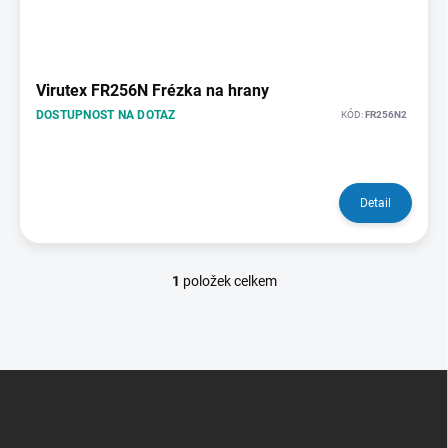
i
s
p
r
o
Virutex FR256N Frézka na hrany
d
DOSTUPNOST NA DOTAZ
KÓD:
FR256N2
u
k
t
ů
Detail
1
položek celkem
O
v
l
á
d
Z
a
á
c
p
í
p
a