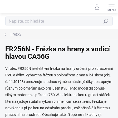
Přejít
na
obsah
Hledat
Frézky
FR256N - Frézka na hrany s vodící
hlavou CA56G
Virutex FR256N je efektivní frézka na hrany určená pro zpracování
PVC a dýhy. Vybavena frézou s poloměrem 2 mm a ložiskem (obj.
č. 1140123) umožňuje snadnou výměnu nástrojů díky dostupným
různým poloměrům jako příslušenství. Tento model disponuje
silným motorem o příkonu 750 W a elektronickou regulací otáček,
která zajišťuje stabilní výkon i při měnícím se zatížení. Frézka je
navržena s přípojkou na odsávání prachu, což přispívá k čistému
pracovnímu prostředí. Obsahuje také tři opěrné základny (s