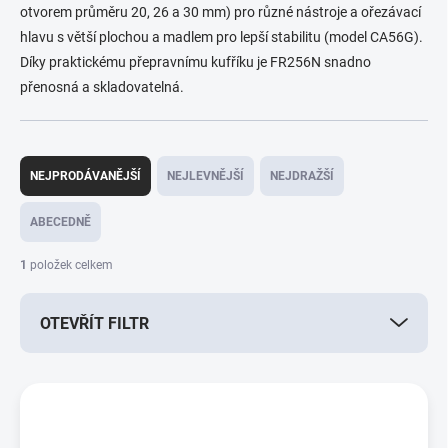
otvorem průměru 20, 26 a 30 mm) pro různé nástroje a ořezávací
hlavu s větší plochou a madlem pro lepší stabilitu (model CA56G).
Díky praktickému přepravnímu kufříku je FR256N snadno
přenosná a skladovatelná.
Ř
a
NEJPRODÁVANĚJŠÍ
NEJLEVNĚJŠÍ
NEJDRAŽŠÍ
z
e
ABECEDNĚ
n
í
1
položek celkem
p
r
OTEVŘÍT FILTR
o
d
u
V
k
ý
t
p
ů