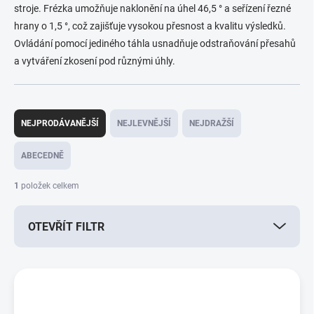
stroje. Frézka umožňuje naklonění na úhel 46,5 ° a seřízení řezné
hrany o 1,5 °, což zajišťuje vysokou přesnost a kvalitu výsledků.
Ovládání pomocí jediného táhla usnadňuje odstraňování přesahů
a vytváření zkosení pod různými úhly.
Ř
a
NEJPRODÁVANĚJŠÍ
NEJLEVNĚJŠÍ
NEJDRAŽŠÍ
z
e
ABECEDNĚ
n
í
1
položek celkem
p
r
OTEVŘÍT FILTR
o
d
u
V
k
ý
t
p
ů