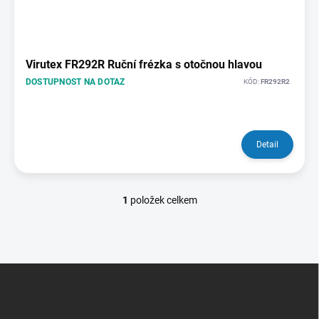
i
s
p
r
o
Virutex FR292R Ruční frézka s otočnou hlavou
d
DOSTUPNOST NA DOTAZ
KÓD:
FR292R2
u
k
t
ů
Detail
1
položek celkem
O
v
l
á
d
Z
a
á
c
p
í
p
a