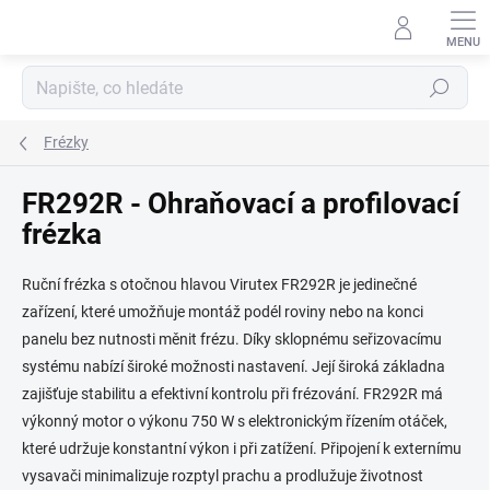
Přejít
na
obsah
Hledat
Frézky
FR292R - Ohraňovací a profilovací
frézka
Ruční frézka s otočnou hlavou Virutex FR292R je jedinečné
zařízení, které umožňuje montáž podél roviny nebo na konci
panelu bez nutnosti měnit frézu. Díky sklopnému seřizovacímu
systému nabízí široké možnosti nastavení. Její široká základna
zajišťuje stabilitu a efektivní kontrolu při frézování. FR292R má
výkonný motor o výkonu 750 W s elektronickým řízením otáček,
které udržuje konstantní výkon i při zatížení. Připojení k externímu
vysavači minimalizuje rozptyl prachu a prodlužuje životnost