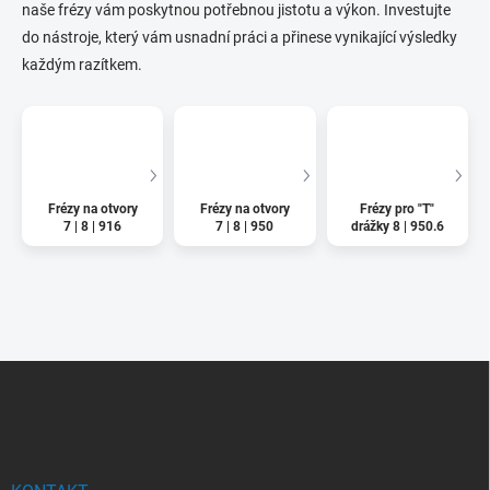
naše frézy vám poskytnou potřebnou jistotu a výkon. Investujte
do nástroje, který vám usnadní práci a přinese vynikající výsledky
každým razítkem.
Frézy na otvory
Frézy na otvory
Frézy pro "T"
7 | 8 | 916
7 | 8 | 950
drážky 8 | 950.6
Z
á
p
a
t