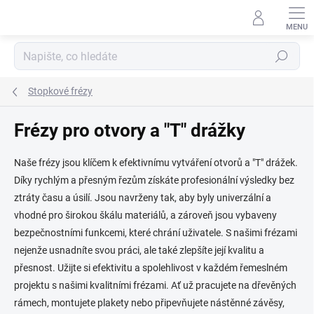
Přejít
na
obsah
Hledat
Stopkové frézy
Frézy pro otvory a "T" drážky
Naše frézy jsou klíčem k efektivnímu vytváření otvorů a "T" drážek.
Díky rychlým a přesným řezům získáte profesionální výsledky bez
ztráty času a úsilí. Jsou navrženy tak, aby byly univerzální a
vhodné pro širokou škálu materiálů, a zároveň jsou vybaveny
bezpečnostními funkcemi, které chrání uživatele. S našimi frézami
nejenže usnadníte svou práci, ale také zlepšíte její kvalitu a
přesnost. Užijte si efektivitu a spolehlivost v každém řemeslném
projektu s našimi kvalitními frézami. Ať už pracujete na dřevěných
rámech, montujete plakety nebo připevňujete nástěnné závěsy,