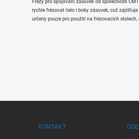
Frézy pro spojování zásuvek od společnosti CMT 
rychle frézovat čelo i boky zásuvek, což zajišťuj
určeny pouze pro použití na frézovacích stolech, 
Z
á
p
a
KONTAKT
ODE
t
í