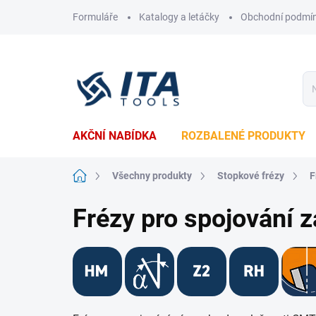
Přejít
Formuláře
Katalogy a letáčky
Obchodní podmí
na
obsah
AKČNÍ NABÍDKA
ROZBALENÉ PRODUKTY
Domů
Všechny produkty
Stopkové frézy
F
Frézy pro spojování 