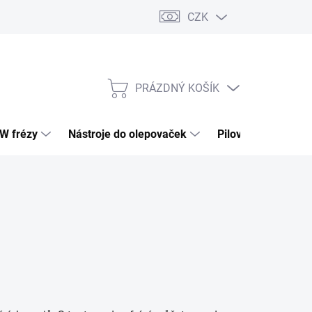
CZK
PRÁZDNÝ KOŠÍK
NÁKUPNÍ
KOŠÍK
HW frézy
Nástroje do olepovaček
Pilové kotouče