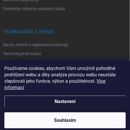
Podmínky ochrany osobních údajů
TECHNOLOGIE A SERVIS
Servis, ostření a regenerace nástrojů
Technologie Broušení
Technologie Erodovaní
Používáme cookies, abychom Vám umožnili pohodlné
Technologie Laserová Ablace
prohlížení webu a díky analýze provozu webu neustále
zlepšovali jeho funkce, výkon a použitelnost.
Více
informací
Nastavení
Copyright 2026
ITA TOOLS ČESKO
. Všechna práva vyhrazena.
Upravit
nastavení cookies
Souhlasím
Vytvořil Shoptet