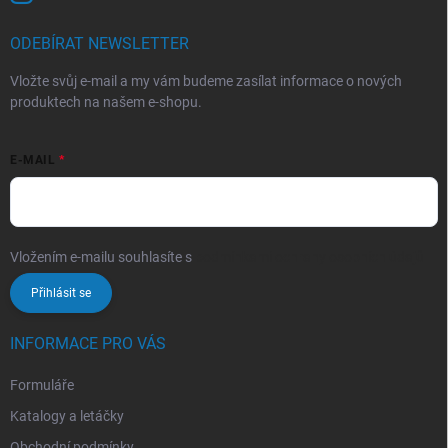
ODEBÍRAT NEWSLETTER
Vložte svůj e-mail a my vám budeme zasílat informace o nových
produktech na našem e-shopu.
E-MAIL
Vložením e-mailu souhlasíte s
podmínkami ochrany osobních údajů
Přihlásit se
INFORMACE PRO VÁS
Formuláře
Katalogy a letáčky
Obchodní podmínky