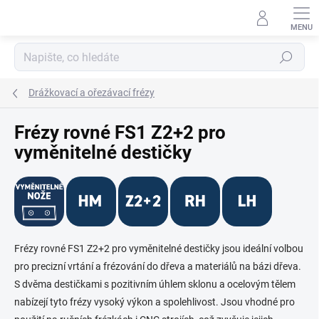
Přejít
na
obsah
Hledat
Drážkovací a ořezávací frézy
Frézy rovné FS1 Z2+2 pro
vyměnitelné destičky
Frézy rovné FS1 Z2+2 pro vyměnitelné destičky jsou ideální volbou
pro precizní vrtání a frézování do dřeva a materiálů na bázi dřeva.
S dvěma destičkami s pozitivním úhlem sklonu a ocelovým tělem
nabízejí tyto frézy vysoký výkon a spolehlivost. Jsou vhodné pro