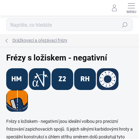
Přejít
na
obsah
Hledat
Drážkovací a ořezávací frézy
Frézy s ložiskem - negativní
Frézy s ložiskem - negativní jsou ideální volbou pro precizní
frézování zapichovacích spojů. S jejich silnými karbidovými hroty a
speciální konstrukcí s úhlem střihu směrem dolů poskytují tyto