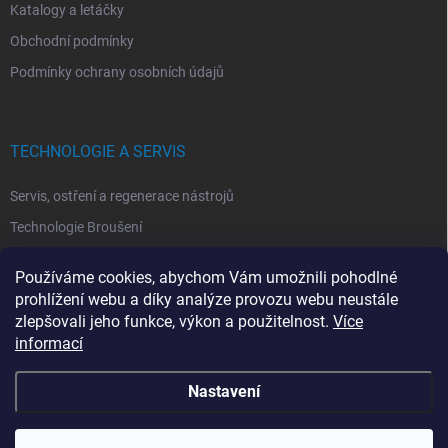
Katalogy a letáčky
Obchodní podmínky
Podmínky ochrany osobních údajů
TECHNOLOGIE A SERVIS
Servis, ostření a regenerace nástrojů
Technologie Broušení
Technologie Erodovaní
Používáme cookies, abychom Vám umožnili pohodlné
Technologie Laserová Ablace
prohlížení webu a díky analýze provozu webu neustále
zlepšovali jeho funkce, výkon a použitelnost.
Více
informací
Nastavení
Copyright 2026
ITA TOOLS ČESKO
. Všechna práva vyhrazena.
Upravit
nastavení cookies