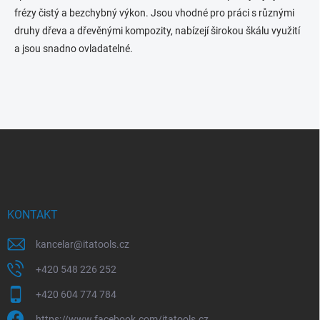
frézy čistý a bezchybný výkon. Jsou vhodné pro práci s různými
druhy dřeva a dřevěnými kompozity, nabízejí širokou škálu využití
a jsou snadno ovladatelné.
Z
á
p
a
t
í
KONTAKT
kancelar
@
itatools.cz
+420 548 226 252
+420 604 774 784
https://www.facebook.com/itatools.cz