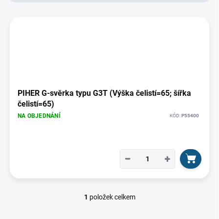
d
u
V
k
ý
t
p
ů
i
s
p
r
o
PIHER G-svěrka typu G3T (Výška čelistí=65; šířka
d
čelistí=65)
u
NA OBJEDNÁNÍ
KÓD:
P55400
k
t
ů
−
+
1
položek celkem
O
v