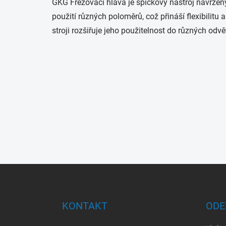
GKG Frézovací hlava je špičkový nástroj navržený
použití různých poloměrů, což přináší flexibilit
stroji rozšiřuje jeho použitelnost do různých odvě
Z
á
p
a
KONTAKT
ODE
t
í