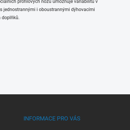
ciálních profilových nožů umožňuje variabilitu v
ita s jednostrannými i oboustrannými dýhovacími
h doplňků.
INFORMACE PRO VÁS