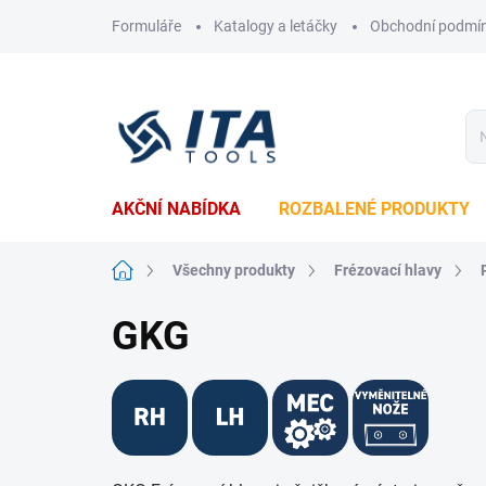
Přejít
Formuláře
Katalogy a letáčky
Obchodní podmí
na
obsah
AKČNÍ NABÍDKA
ROZBALENÉ PRODUKTY
Domů
Všechny produkty
Frézovací hlavy
GKG