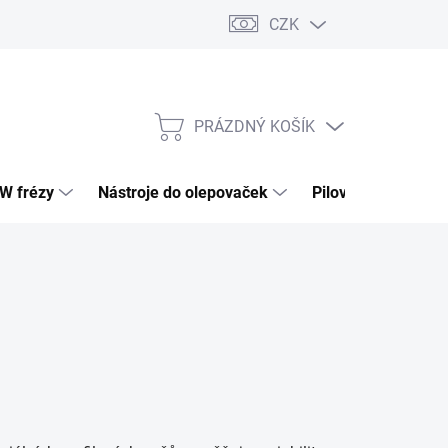
CZK
PRÁZDNÝ KOŠÍK
NÁKUPNÍ
KOŠÍK
HW frézy
Nástroje do olepovaček
Pilové kotouče