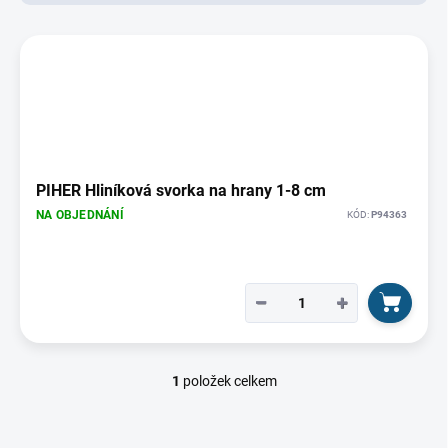
d
u
V
k
ý
t
p
ů
i
s
p
r
o
PIHER Hliníková svorka na hrany 1-8 cm
d
NA OBJEDNÁNÍ
KÓD:
P94363
u
k
t
ů
−
+
1
položek celkem
O
v
l
á