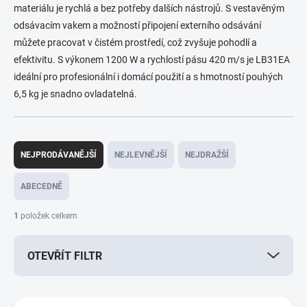
materiálu je rychlá a bez potřeby dalších nástrojů. S vestavěným
odsávacím vakem a možností připojení externího odsávání
můžete pracovat v čistém prostředí, což zvyšuje pohodlí a
efektivitu. S výkonem 1200 W a rychlostí pásu 420 m/s je LB31EA
ideální pro profesionální i domácí použití a s hmotností pouhých
6,5 kg je snadno ovladatelná.
Ř
a
NEJPRODÁVANĚJŠÍ
NEJLEVNĚJŠÍ
NEJDRAŽŠÍ
z
e
ABECEDNĚ
n
í
1
položek celkem
p
r
OTEVŘÍT FILTR
o
d
u
V
k