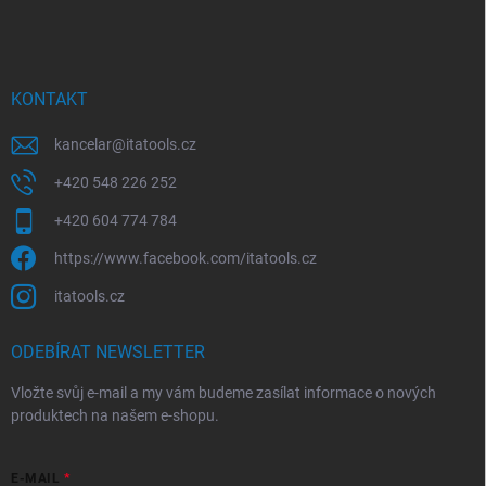
á
c
p
í
p
a
r
t
v
í
KONTAKT
k
y
kancelar
@
itatools.cz
v
ý
+420 548 226 252
p
i
+420 604 774 784
s
u
https://www.facebook.com/itatools.cz
itatools.cz
ODEBÍRAT NEWSLETTER
Vložte svůj e-mail a my vám budeme zasílat informace o nových
produktech na našem e-shopu.
E-MAIL