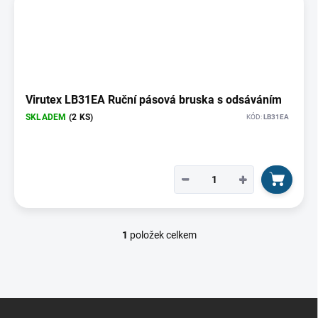
ý
t
p
ů
i
s
p
r
o
Virutex LB31EA Ruční pásová bruska s odsáváním
d
SKLADEM
(2 KS)
KÓD:
LB31EA
u
k
t
ů
−
+
1
položek celkem
O
v
l
á
d
Z
a