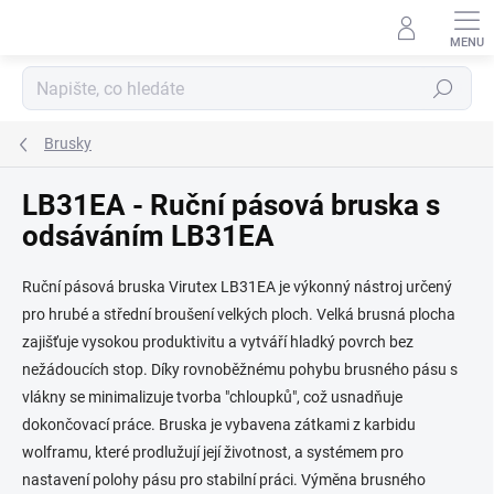
Přejít
na
obsah
Hledat
Brusky
LB31EA - Ruční pásová bruska s
odsáváním LB31EA
Ruční pásová bruska Virutex LB31EA je výkonný nástroj určený
pro hrubé a střední broušení velkých ploch. Velká brusná plocha
zajišťuje vysokou produktivitu a vytváří hladký povrch bez
nežádoucích stop. Díky rovnoběžnému pohybu brusného pásu s
vlákny se minimalizuje tvorba "chloupků", což usnadňuje
dokončovací práce. Bruska je vybavena zátkami z karbidu
wolframu, které prodlužují její životnost, a systémem pro
nastavení polohy pásu pro stabilní práci. Výměna brusného