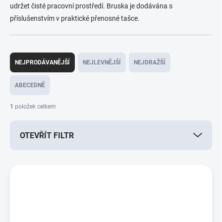
udržet čisté pracovní prostředí. Bruska je dodávána s
příslušenstvím v praktické přenosné tašce.
Ř
a
NEJPRODÁVANĚJŠÍ
NEJLEVNĚJŠÍ
NEJDRAŽŠÍ
z
e
ABECEDNĚ
n
í
1
položek celkem
p
r
OTEVŘÍT FILTR
o
d
u
V
k
ý
t
p
ů
i
s
p