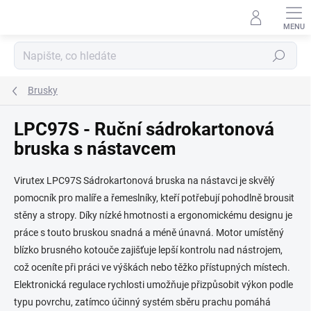
Přejít
na
obsah
Hledat
Brusky
LPC97S - Ruční sádrokartonová
bruska s nástavcem
Virutex LPC97S Sádrokartonová bruska na nástavci je skvělý
pomocník pro malíře a řemeslníky, kteří potřebují pohodlně brousit
stěny a stropy. Díky nízké hmotnosti a ergonomickému designu je
práce s touto bruskou snadná a méně únavná. Motor umístěný
blízko brusného kotouče zajišťuje lepší kontrolu nad nástrojem,
což oceníte při práci ve výškách nebo těžko přístupných místech.
Elektronická regulace rychlosti umožňuje přizpůsobit výkon podle
typu povrchu, zatímco účinný systém sběru prachu pomáhá