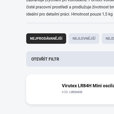
čisté pracovní prostředí a prodlužuje životnost
ideální pro detailní práci. Hmotnost pouze 1,5 k
Ř
a
NEJPRODÁVANĚJŠÍ
NEJLEVNĚJŠÍ
NEJD
z
e
n
í
OTEVŘÍT FILTR
p
r
V
o
ý
d
p
Virutex LR84H Mini oscila
u
i
k
KÓD:
LRE84H2
s
t
p
ů
r
o