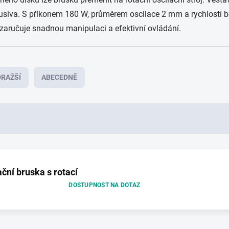
 brusiva. S příkonem 180 W, průměrem oscilace 2 mm a rychlostí
g zaručuje snadnou manipulaci a efektivní ovládání.
RAŽŠÍ
ABECEDNĚ
ční bruska s rotací
DOSTUPNOST NA DOTAZ
O