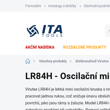
Přejít
Formuláře
Katalogy a letáčky
Obchodní podmí
na
obsah
AKČNÍ NABÍDKA
ROZBALENÉ PRODUKTY
Domů
Všechny produkty
Elektronářadí Virutex
LR84H - Oscilační mi
Virutex LR84H je lehká mini oscilační bruska s r
pracovat jednou rukou, což snižuje únavu obsluhy
povrchů, jako jsou rámy a žaluzie. Model LR84H 
zabraňuje zrychlení při volnoběhu. Pomocí volite