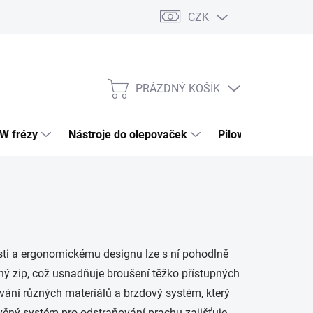
CZK
PRÁZDNÝ KOŠÍK
NÁKUPNÍ
KOŠÍK
HW frézy
Nástroje do olepovaček
Pilové kotouče
nosti a ergonomickému designu lze s ní pohodlně
chý zip, což usnadňuje broušení těžko přístupných
vání různých materiálů a brzdový systém, který
avěný systém pro odstraňování prachu zajišťuje