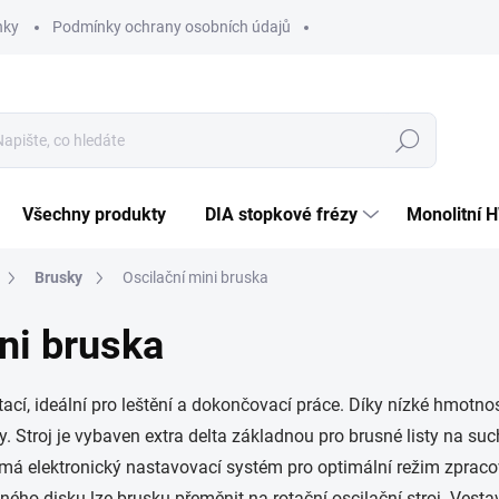
nky
Podmínky ochrany osobních údajů
Hledat
Všechny produkty
DIA stopkové frézy
Monolitní 
Brusky
Oscilační mini bruska
ni bruska
otací, ideální pro leštění a dokončovací práce. Díky nízké hmot
. Stroj je vybaven extra delta základnou pro brusné listy na su
má elektronický nastavovací systém pro optimální režim zpraco
lného disku lze brusku přeměnit na rotační oscilační stroj. Vest