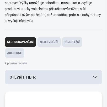
nastavení výšky umožňuje pohodlnou manipulaci a zvyšuje
produktivitu. Díky volitelnému příslušenství můžete stůl
přizpůsobit svým potřebám, což usnadňuje práci s dlouhými kusy
a zvyšuje efektivitu.
Ř
a
NEJPRODÁVANĚJŠÍ
NEJLEVNĚJŠÍ
NEJDRAŽŠÍ
z
e
ABECEDNĚ
n
í
2
položek celkem
p
r
OTEVŘÍT FILTR
o
d
u
V
k
ý
t
p
ů