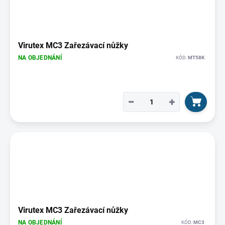
i
s
p
r
o
Virutex MC3 Zařezávací nůžky
d
NA OBJEDNÁNÍ
KÓD:
MT58K
u
k
t
ů
−
+
Virutex MC3 Zařezávací nůžky
NA OBJEDNÁNÍ
KÓD:
MC3