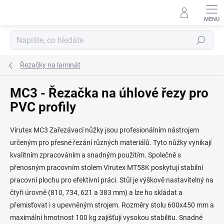
Přejít
na
obsah
Hledat
Řezačky na laminát
MC3 - Řezačka na úhlové řezy pro
PVC profily
Virutex MC3 Zařezávací nůžky jsou profesionálním nástrojem
určeným pro přesné řezání různých materiálů. Tyto nůžky vynikají
kvalitním zpracováním a snadným použitím. Společně s
přenosným pracovním stolem Virutex MT58K poskytují stabilní
pracovní plochu pro efektivní práci. Stůl je výškově nastavitelný na
čtyři úrovně (810, 734, 621 a 383 mm) a lze ho skládat a
přemisťovat i s upevněným strojem. Rozměry stolu 600x450 mm a
maximální hmotnost 100 kg zajišťují vysokou stabilitu. Snadné