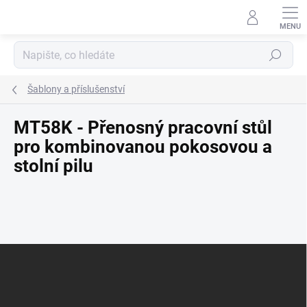
Přejít
na
obsah
Hledat
Šablony a příslušenství
MT58K - Přenosný pracovní stůl
pro kombinovanou pokosovou a
stolní pilu
Z
á
p
a