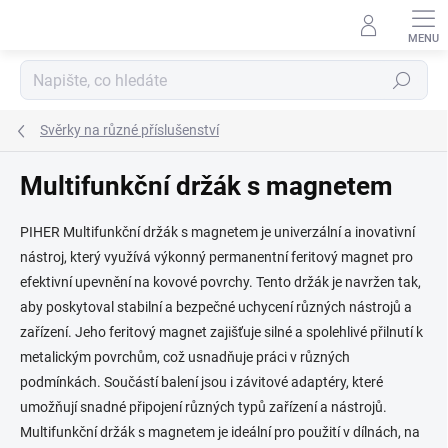
Přejít
na
obsah
Hledat
Svěrky na různé příslušenství
Multifunkční držák s magnetem
PIHER Multifunkční držák s magnetem je univerzální a inovativní
nástroj, který využívá výkonný permanentní feritový magnet pro
efektivní upevnění na kovové povrchy. Tento držák je navržen tak,
aby poskytoval stabilní a bezpečné uchycení různých nástrojů a
zařízení. Jeho feritový magnet zajišťuje silné a spolehlivé přilnutí k
metalickým povrchům, což usnadňuje práci v různých
podmínkách. Součástí balení jsou i závitové adaptéry, které
umožňují snadné připojení různých typů zařízení a nástrojů.
Multifunkční držák s magnetem je ideální pro použití v dílnách, na