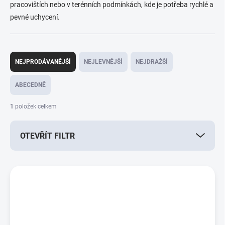
pracovištích nebo v terénních podmínkách, kde je potřeba rychlé a
pevné uchycení.
Ř
a
NEJPRODÁVANĚJŠÍ
NEJLEVNĚJŠÍ
NEJDRAŽŠÍ
z
e
ABECEDNĚ
n
í
1
položek celkem
p
r
OTEVŘÍT FILTR
o
d
u
V
k
ý
t
p
ů
i
s
p