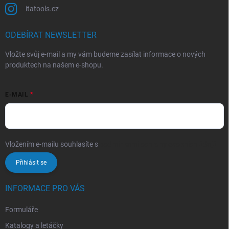
itatools.cz
ODEBÍRAT NEWSLETTER
Vložte svůj e-mail a my vám budeme zasílat informace o nových
produktech na našem e-shopu.
E-MAIL
Vložením e-mailu souhlasíte s
podmínkami ochrany osobních údajů
Přihlásit se
INFORMACE PRO VÁS
Formuláře
Katalogy a letáčky