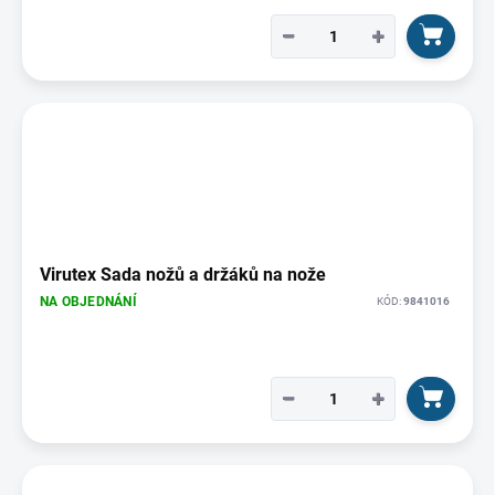
−
+
Virutex Sada nožů a držáků na nože
NA OBJEDNÁNÍ
KÓD:
9841016
−
+