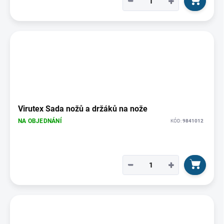
−
+
Virutex Sada nožů a držáků na nože
NA OBJEDNÁNÍ
KÓD:
9841012
−
+