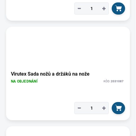
−
+
Virutex Sada nožů a držáků na nože
NA OBJEDNÁNÍ
KÓD:
2031087
−
+