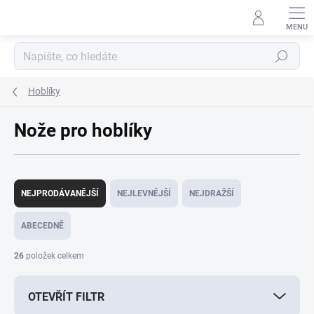
Přejít
na
obsah
Hledat
Hoblíky
Nože pro hoblíky
Ř
a
NEJPRODÁVANĚJŠÍ
NEJLEVNĚJŠÍ
NEJDRAŽŠÍ
z
e
ABECEDNĚ
n
í
26
položek celkem
p
r
OTEVŘÍT FILTR
o