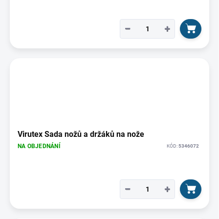
−
+
Virutex Sada nožů a držáků na nože
NA OBJEDNÁNÍ
KÓD:
5346072
−
+