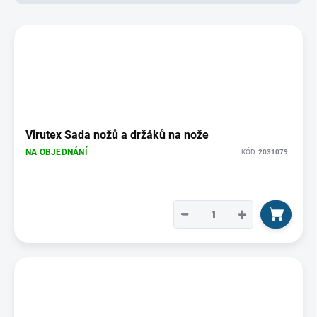
d
u
V
k
ý
t
p
ů
i
s
p
r
o
Virutex Sada nožů a držáků na nože
d
NA OBJEDNÁNÍ
KÓD:
2031079
u
k
t
ů
−
+