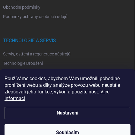
Obchodní podmínky
Podmínky ochrany osobních údajů
TECHNOLOGIE A SERVIS
Servis, ostření a regenerace nástrojů
Technologie Broušení
Technologie Erodovaní
Používáme cookies, abychom Vám umožnili pohodlné
Technologie Laserová Ablace
prohlížení webu a díky analýze provozu webu neustále
zlepšovali jeho funkce, výkon a použitelnost.
Více
informací
Nastavení
Copyright 2026
ITA TOOLS ČESKO
. Všechna práva vyhrazena.
Upravit
nastavení cookies
Souhlasím