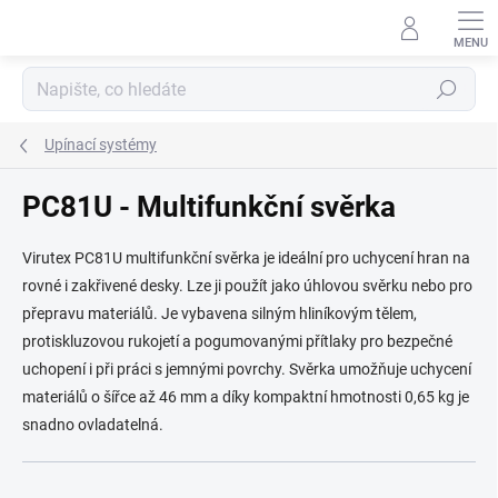
Přejít
na
obsah
Hledat
Upínací systémy
PC81U - Multifunkční svěrka
Virutex PC81U multifunkční svěrka je ideální pro uchycení hran na
rovné i zakřivené desky. Lze ji použít jako úhlovou svěrku nebo pro
přepravu materiálů. Je vybavena silným hliníkovým tělem,
protiskluzovou rukojetí a pogumovanými přítlaky pro bezpečné
uchopení i při práci s jemnými povrchy. Svěrka umožňuje uchycení
materiálů o šířce až 46 mm a díky kompaktní hmotnosti 0,65 kg je
snadno ovladatelná.
Ř