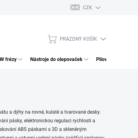
CZK
PRÁZDNÝ KOŠÍK
NÁKUPNÍ
KOŠÍK
HW frézy
Nástroje do olepovaček
Pilové kotouče
tu a dýhy na rovné, kulaté a tvarované desky.
ní pásky, elektronickou regulaci rychlosti a
páskování ABS páskami s 3D a skleněným
tupní a vstupní vedení pásky zajišťují správnou