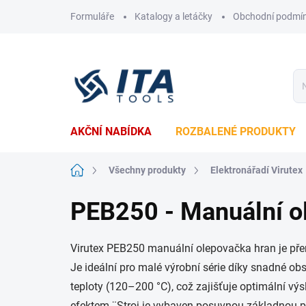
Přejít
Formuláře
Katalogy a letáčky
Obchodní podmí
na
obsah
AKČNÍ NABÍDKA
ROZBALENÉ PRODUKTY
Domů
Všechny produkty
Elektronářadí Virutex
PEB250 - Manuální o
Virutex PEB250 manuální olepovačka hran je přen
Je ideální pro malé výrobní série díky snadné ob
teploty (120–200 °C), což zajišťuje optimální 
efektem.¨Stroj je vybaven posuvnou základnou po