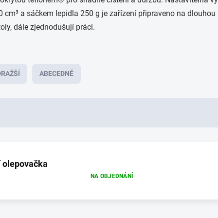
cm³ a sáčkem lepidla 250 g je zařízení připraveno na dlouhou p
ly, dále zjednodušují práci.
RAŽŠÍ
ABECEDNĚ
 olepovačka
NA OBJEDNÁNÍ
O