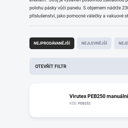
polohu pásky vůči panelu. S objemem nádrže 230 
příslušenství, jako pomocné válečky a vakuové sto
Ř
a
NEJPRODÁVANĚJŠÍ
NEJLEVNĚJŠÍ
NEJD
z
e
n
í
OTEVŘÍT FILTR
p
r
V
o
ý
d
p
Virutex PEB250 manuální
u
i
k
KÓD:
PEB252
s
t
p
ů
r
o