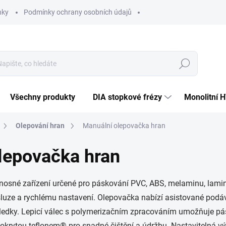
nky
Podmínky ochrany osobních údajů
Hledat
Všechny produkty
DIA stopkové frézy
Monolitní 
Olepování hran
Manuální olepovačka hran
lepovačka hran
osné zařízení určené pro páskování PVC, ABS, melaminu, laminá
sluze a rychlému nastavení. Olepovačka nabízí asistované podává
výsledky. Lepicí válec s polymerizačním zpracováním umožňuje 
krytou teflonem® pro snadné čištění a údržbu. Nastavitelná výs