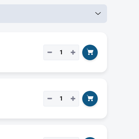
−
+
−
+