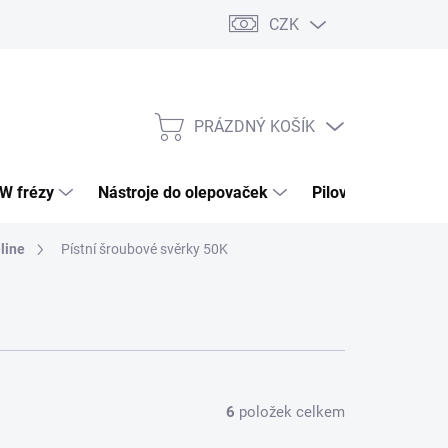
CZK
PRÁZDNÝ KOŠÍK
NÁKUPNÍ
KOŠÍK
HW frézy
Nástroje do olepovaček
Pilové kotouče
eline
Pístní šroubové svěrky 50K
6
položek celkem