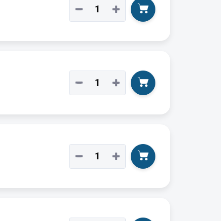
−
+
−
+
−
+