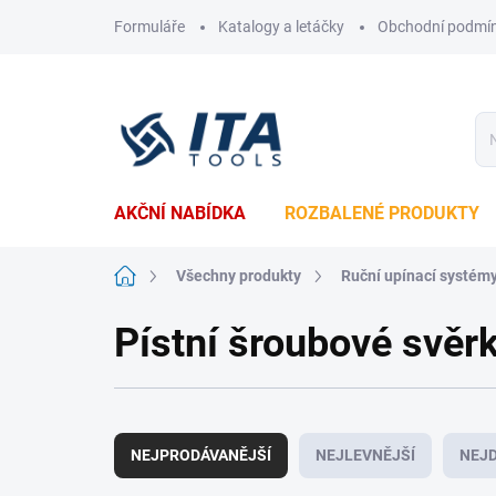
Přejít
Formuláře
Katalogy a letáčky
Obchodní podmí
na
obsah
AKČNÍ NABÍDKA
ROZBALENÉ PRODUKTY
Domů
Všechny produkty
Ruční upínací systém
Pístní šroubové svěr
Ř
a
NEJPRODÁVANĚJŠÍ
NEJLEVNĚJŠÍ
NEJD
z
e