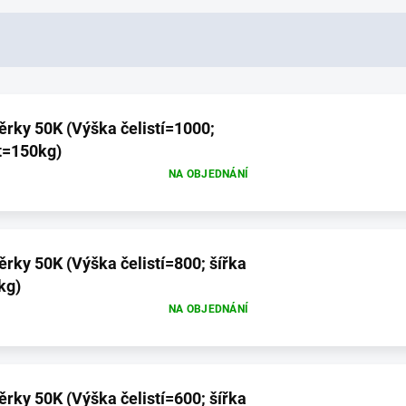
ěrky 50K (Výška čelistí=1000;
st=150kg)
NA OBJEDNÁNÍ
ěrky 50K (Výška čelistí=800; šířka
kg)
NA OBJEDNÁNÍ
ěrky 50K (Výška čelistí=600; šířka