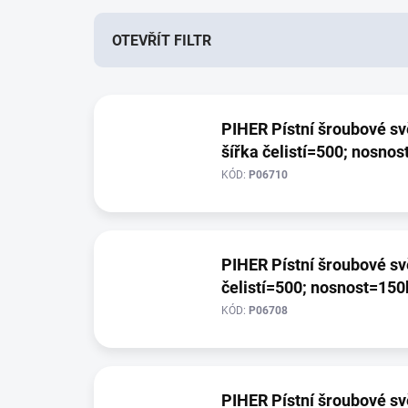
n
í
OTEVŘÍT FILTR
p
r
V
o
ý
d
PIHER Pístní šroubové sv
p
u
šířka čelistí=500; nosno
i
k
s
t
KÓD:
P06710
p
ů
r
o
d
PIHER Pístní šroubové sv
u
čelistí=500; nosnost=150
k
t
KÓD:
P06708
ů
PIHER Pístní šroubové sv