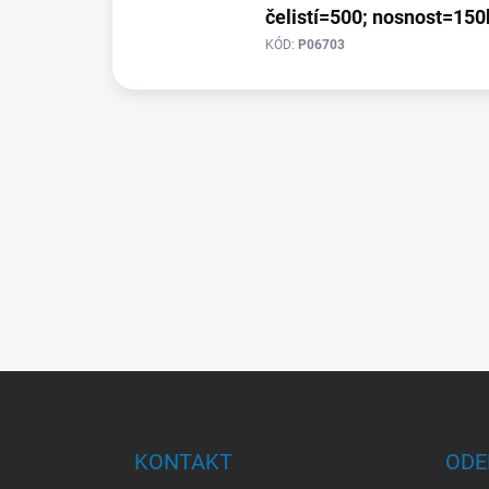
čelistí=500; nosnost=150
KÓD:
P06703
Z
á
p
a
KONTAKT
ODE
t