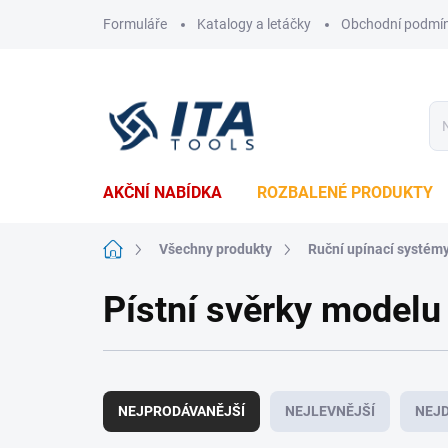
Přejít
Formuláře
Katalogy a letáčky
Obchodní podmí
na
obsah
AKČNÍ NABÍDKA
ROZBALENÉ PRODUKTY
Domů
Všechny produkty
Ruční upínací systém
Pístní svěrky modelu
Ř
a
NEJPRODÁVANĚJŠÍ
NEJLEVNĚJŠÍ
NEJD
z
e