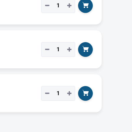
−
+
−
+
−
+