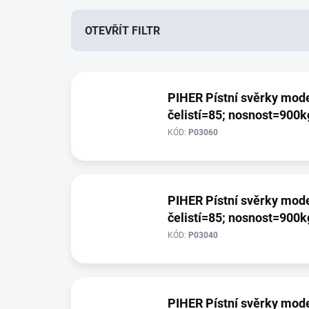
n
í
OTEVŘÍT FILTR
p
r
V
o
ý
d
PIHER Pístní svěrky model
p
u
čelistí=85; nosnost=900k
i
k
s
t
KÓD:
P03060
p
ů
r
o
d
PIHER Pístní svěrky model
u
čelistí=85; nosnost=900k
k
t
KÓD:
P03040
ů
PIHER Pístní svěrky model