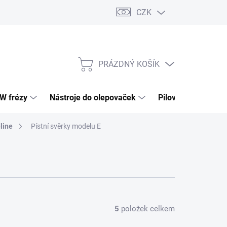
CZK
PRÁZDNÝ KOŠÍK
NÁKUPNÍ
KOŠÍK
HW frézy
Nástroje do olepovaček
Pilové kotouče
eline
Pístní svěrky modelu E
5
položek celkem