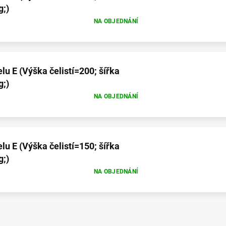
g;)
NA OBJEDNÁNÍ
u E (Výška čelistí=200; šířka
g;)
NA OBJEDNÁNÍ
u E (Výška čelistí=150; šířka
g;)
NA OBJEDNÁNÍ
O
v