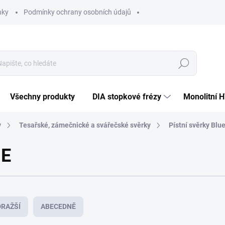
nky
Podmínky ochrany osobních údajů
Hledat
Všechny produkty
DIA stopkové frézy
Monolitní 
y
Tesařské, zámečnické a svářečské svěrky
Pístní svěrky Blu
 E
RAŽŠÍ
ABECEDNĚ