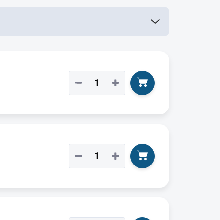
−
+
−
+