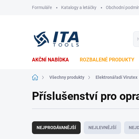
Přejít
Formuláře
Katalogy a letáčky
Obchodní podmí
na
obsah
AKČNÍ NABÍDKA
ROZBALENÉ PRODUKTY
Domů
Všechny produkty
Elektronářadí Virutex
Příslušenství pro op
Ř
a
NEJPRODÁVANĚJŠÍ
NEJLEVNĚJŠÍ
NEJD
z
e