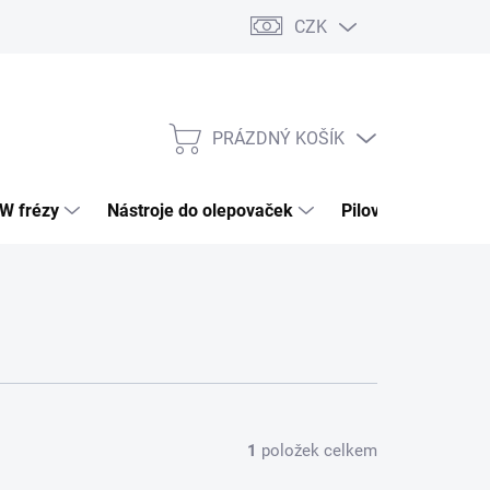
CZK
PRÁZDNÝ KOŠÍK
NÁKUPNÍ
KOŠÍK
HW frézy
Nástroje do olepovaček
Pilové kotouče
1
položek celkem