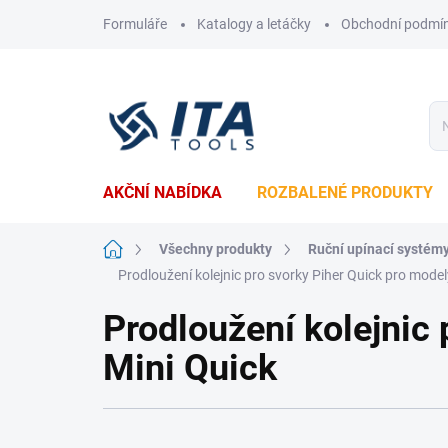
Přejít
Formuláře
Katalogy a letáčky
Obchodní podmí
na
obsah
AKČNÍ NABÍDKA
ROZBALENÉ PRODUKTY
Domů
Všechny produkty
Ruční upínací systém
Prodloužení kolejnic pro svorky Piher Quick pro model
Prodloužení kolejnic 
Mini Quick
Ř