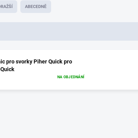
RAŽŠÍ
ABECEDNĚ
ic pro svorky Piher Quick pro
 Quick
NA OBJEDNÁNÍ
O
v
l
á
d
a
c