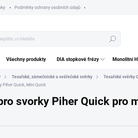
nky
Podmínky ochrany osobních údajů
Hledat
Všechny produkty
DIA stopkové frézy
Monolitní 
y
Tesařské, zámečnické a svářečské svěrky
Tesařské svěrky 
y Piher Quick, Mini Quick
pro svorky Piher Quick pro 