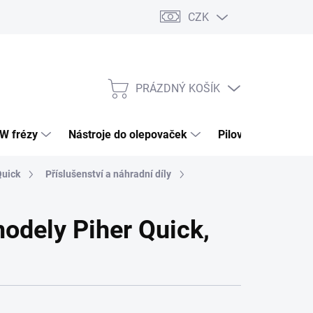
CZK
PRÁZDNÝ KOŠÍK
NÁKUPNÍ
KOŠÍK
HW frézy
Nástroje do olepovaček
Pilové kotouče
Quick
Příslušenství a náhradní díly
modely Piher Quick,