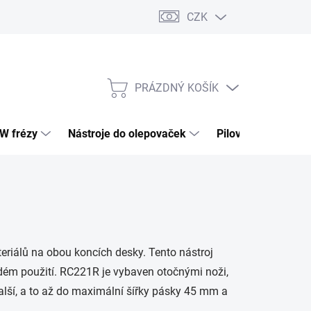
CZK
PRÁZDNÝ KOŠÍK
NÁKUPNÍ
KOŠÍK
HW frézy
Nástroje do olepovaček
Pilové kotouče
eriálů na obou koncích desky. Tento nástroj
aždém použití. RC221R je vybaven otočnými noži,
další, a to až do maximální šířky pásky 45 mm a