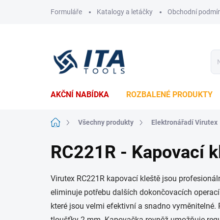
Přejít
Formuláře
Katalogy a letáčky
Obchodní podmí
na
obsah
AKČNÍ NABÍDKA
ROZBALENÉ PRODUKTY
Domů
Všechny produkty
Elektronářadí Virutex
RC221R - Kapovací k
Virutex RC221R kapovací kleště jsou profesionál
eliminuje potřebu dalších dokončovacích operací 
které jsou velmi efektivní a snadno vyměnitelné.
tloušťky 2 mm. Kapovačka rovněž umožňuje regulaci