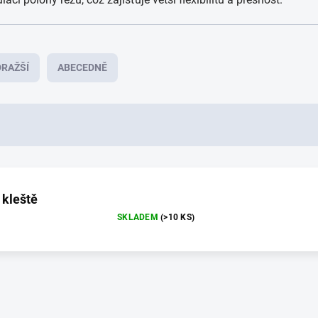
RAŽŠÍ
ABECEDNĚ
 kleště
SKLADEM
(>10 KS)
O
v
l
á