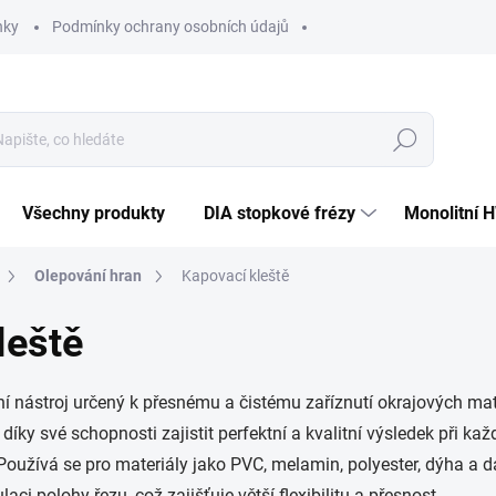
nky
Podmínky ochrany osobních údajů
Hledat
Všechny produkty
DIA stopkové frézy
Monolitní 
Olepování hran
Kapovací kleště
leště
ní nástroj určený k přesnému a čistému zaříznutí okrajových mat
díky své schopnosti zajistit perfektní a kvalitní výsledek při k
 Používá se pro materiály jako PVC, melamin, polyester, dýha a 
 polohy řezu, což zajišťuje větší flexibilitu a přesnost.