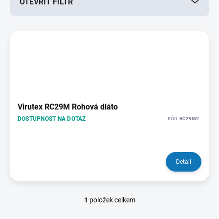
OTEVŘÍT FILTR
o
d
u
V
k
ý
t
p
ů
i
s
p
r
o
Virutex RC29M Rohová dláto
d
DOSTUPNOST NA DOTAZ
KÓD:
RC29M2
u
k
t
ů
Detail
1
položek celkem
O
v