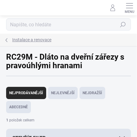
Přejít
na
obsah
Hledat
Instalace a renovace
RC29M - Dláto na dveřní zářezy s
pravoúhlými hranami
Ř
a
NEJPRODÁVANĚJŠÍ
NEJLEVNĚJŠÍ
NEJDRAŽŠÍ
z
e
ABECEDNĚ
n
í
1
položek celkem
p
r