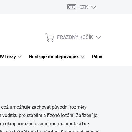
CZK
PRÁZDNÝ KOŠÍK
NÁKUPNÍ
KOŠÍK
HW frézy
Nástroje do olepovaček
Pilové kotouče
, což umožňuje zachovat původní rozměry.
dítku pro stabilní a řízené řezání. Zařízení je
ední okraj umožňuje snadnou manipulaci bez
lní se sběrači prachu Virutex. Standardní výbava