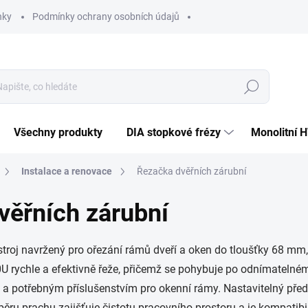
nky
Podmínky ochrany osobních údajů
Hledat
Všechny produkty
DIA stopkové frézy
Monolitní 
Instalace a renovace
Řezačka dvěřních zárubní
ěřních zárubní
troj navržený pro ořezání rámů dveří a oken do tloušťky 68 mm
rychle a efektivně řeže, přičemž se pohybuje po odnímatelném vo
 a potřebným příslušenstvím pro okenní rámy. Nastavitelný př
běru prachu zajišťuje čistotu pracovního prostoru a je kompatibi