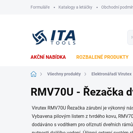
Přejít
Formuláře
Katalogy a letáčky
Obchodní podmí
na
obsah
AKČNÍ NABÍDKA
ROZBALENÉ PRODUKTY
Domů
Všechny produkty
Elektronářadí Virutex
RMV70U - Řezačka dv
Virutex RMV70U Řezačka zárubní je výkonný nás
Vybavena pilovým listem z tvrdého kovu, RMV70U 
dodáváno s vodítkem pro oříznutí dveřních rámů
nutnosti dalšího vedení. Účinný externí systém s