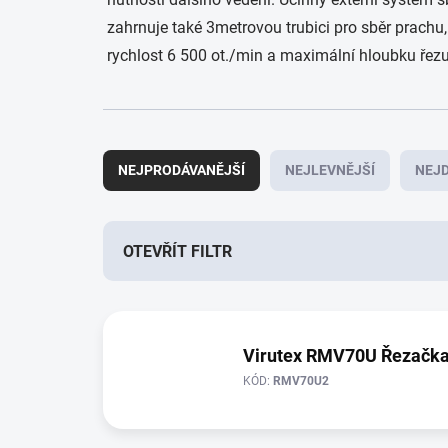
zahrnuje také 3metrovou trubici pro sběr prachu,
rychlost 6 500 ot./min a maximální hloubku řezu
Ř
a
NEJPRODÁVANĚJŠÍ
NEJLEVNĚJŠÍ
NEJD
z
e
n
í
OTEVŘÍT FILTR
p
r
V
o
ý
d
p
Virutex RMV70U Řezačka
u
i
k
KÓD:
RMV70U2
s
t
p
ů
r