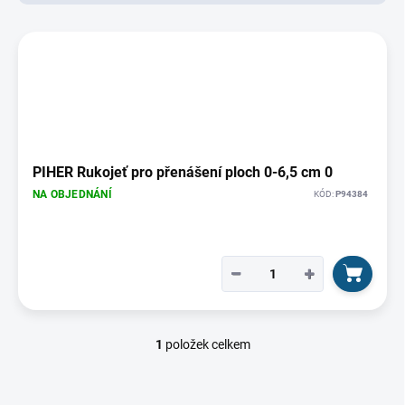
d
u
V
k
ý
t
p
ů
i
s
p
r
o
PIHER Rukojeť pro přenášení ploch 0-6,5 cm 0
d
NA OBJEDNÁNÍ
KÓD:
P94384
u
k
t
ů
−
+
1
položek celkem
O
v
l
á