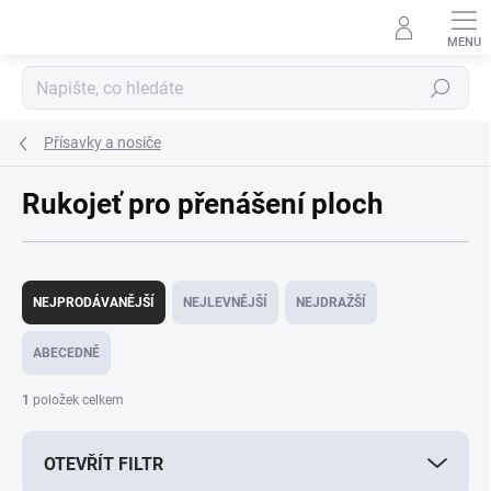
Přejít
na
obsah
Hledat
Přísavky a nosiče
Rukojeť pro přenášení ploch
Ř
a
NEJPRODÁVANĚJŠÍ
NEJLEVNĚJŠÍ
NEJDRAŽŠÍ
z
e
ABECEDNĚ
n
í
1
položek celkem
p
r
OTEVŘÍT FILTR
o