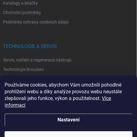
Katalogy a letáčky
Obchodní podmínky
Podmínky ochrany osobních údajů
TECHNOLOGIE A SERVIS
Servis, ostření a regenerace nástrojů
Technologie Broušení
Technologie Erodovaní
Používáme cookies, abychom Vám umožnili pohodlné
Technologie Laserová Ablace
prohlížení webu a díky analýze provozu webu neustále
zlepšovali jeho funkce, výkon a použitelnost.
Více
informací
Nastavení
Copyright 2026
ITA TOOLS ČESKO
. Všechna práva vyhrazena.
Upravit