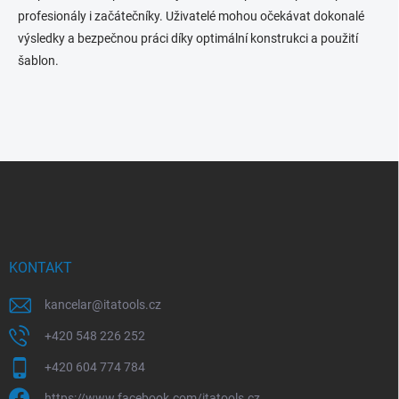
profesionály i začátečníky. Uživatelé mohou očekávat dokonalé
výsledky a bezpečnou práci díky optimální konstrukci a použití
šablon.
Z
á
p
a
t
í
KONTAKT
kancelar
@
itatools.cz
+420 548 226 252
+420 604 774 784
https://www.facebook.com/itatools.cz