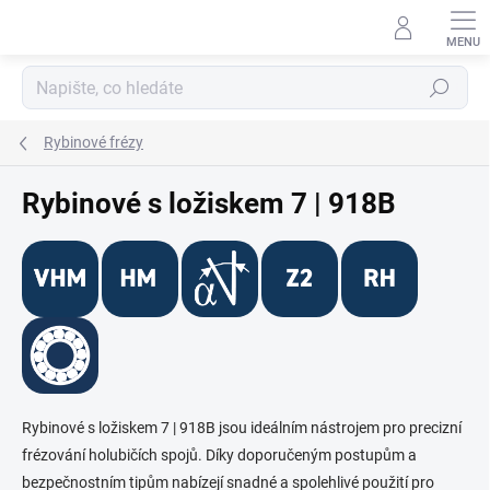
Přejít
na
obsah
Hledat
Rybinové frézy
Rybinové s ložiskem 7 | 918B
Rybinové s ložiskem 7 | 918B jsou ideálním nástrojem pro precizní
frézování holubičích spojů. Díky doporučeným postupům a
bezpečnostním tipům nabízejí snadné a spolehlivé použití pro