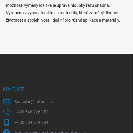
možností výměny ložiska je úprava hloubky řezu snadná.
Vyrobeno z vysoce kvalitních materiálů, které zaručují dlouhou
životnost a spolehlivost. Ideální pro různé aplikace a materiály.
Z
á
p
a
t
í
KONTAKT
kancelar
@
itatools.cz
+420 548 226 252
+420 604 774 784
https://www.facebook.com/itatools.cz