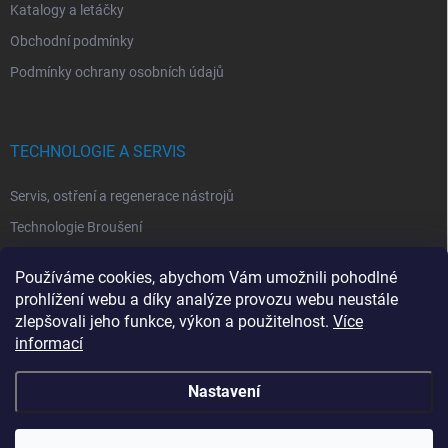
Katalogy a letáčky
Obchodní podmínky
Podmínky ochrany osobních údajů
TECHNOLOGIE A SERVIS
Servis, ostření a regenerace nástrojů
Technologie Broušení
Technologie Erodovaní
Používáme cookies, abychom Vám umožnili pohodlné
Technologie Laserová Ablace
prohlížení webu a díky analýze provozu webu neustále
zlepšovali jeho funkce, výkon a použitelnost.
Více
informací
Nastavení
Copyright 2026
ITA TOOLS ČESKO
. Všechna práva vyhrazena.
Upravit