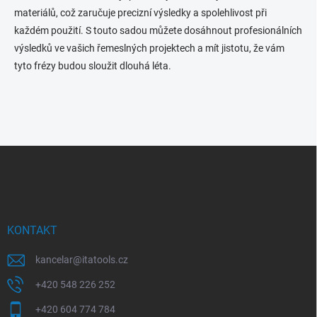
materiálů, což zaručuje precizní výsledky a spolehlivost při
každém použití. S touto sadou můžete dosáhnout profesionálních
výsledků ve vašich řemeslných projektech a mít jistotu, že vám
tyto frézy budou sloužit dlouhá léta.
Z
á
p
a
t
í
KONTAKT
kancelar
@
itatools.cz
+420 548 226 252
+420 604 774 784