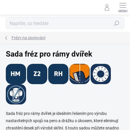
Přejít
na
obsah
Hledat
Frézy na spojování
Sada fréz pro rámy dvířek
Sada fréz pro rámy dvířek je ideálním řešením pro výrobu
nastavitelných spojů na pero a drážku s úkosem, které eliminují
chrastění desek při výrobě skříní. S touto sadou můžete snadno