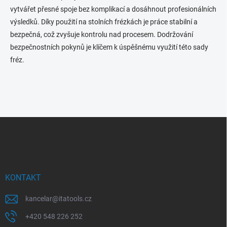
vytvářet přesné spoje bez komplikací a dosáhnout profesionálních
výsledků. Díky použití na stolních frézkách je práce stabilní a
bezpečná, což zvyšuje kontrolu nad procesem. Dodržování
bezpečnostních pokynů je klíčem k úspěšnému využití této sady
fréz.
Z
á
p
a
t
í
KONTAKT
kancelar
@
itatools.cz
+420 548 226 252