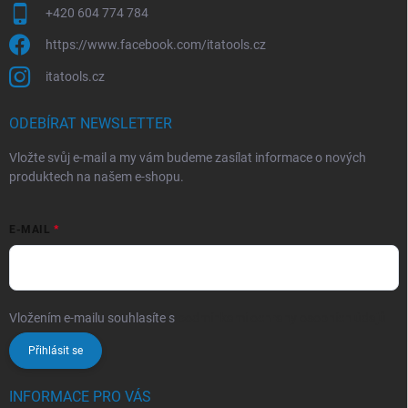
+420 604 774 784
https://www.facebook.com/itatools.cz
itatools.cz
ODEBÍRAT NEWSLETTER
Vložte svůj e-mail a my vám budeme zasílat informace o nových
produktech na našem e-shopu.
E-MAIL
Vložením e-mailu souhlasíte s
podmínkami ochrany osobních údajů
Přihlásit se
INFORMACE PRO VÁS