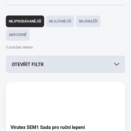
Ř
a
NEJPRODÁVANĚJŠÍ
NEJLEVNĚJŠÍ
NEJDRAŽŠÍ
z
e
ABECEDNĚ
n
í
1
položek celkem
p
r
OTEVŘÍT FILTR
o
d
u
V
k
ý
t
p
ů
i
s
p
r
o
Virutex SEM1 Sada pro ruční lepení