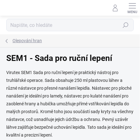
Přejít
na
obsah
Hledat
Olepování hran
SEM1 - Sada pro ruční lepení
Virutex SEM1 Sada pro ruční lepení je praktický nástroj pro
truhlářské operace. Sada obsahuje 250 ml plastovou láhev a
různé nástavce pro přesné nanášení lepidla. Nástavec pro ploché
nanášení je ideální pro lamely, nástavec pro kulaté nanášení pro
zaoblené hrany a hubička umožňuje přímé vstřikování lepidla do
malých prostorů. Kromě toho jsou součástí sady kryty na všechny
nástavce, což usnadňuje jejich údržbu a ochranu. Pevný uzávěr
láhve zajišťuje bezpečné uchování lepidla. Tato sada je ideální pro
kvalitní a precizní lepení.