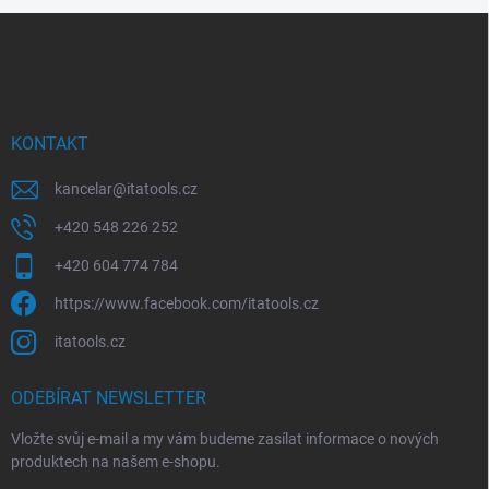
Z
á
p
a
t
í
KONTAKT
kancelar
@
itatools.cz
+420 548 226 252
+420 604 774 784
https://www.facebook.com/itatools.cz
itatools.cz
ODEBÍRAT NEWSLETTER
Vložte svůj e-mail a my vám budeme zasílat informace o nových
produktech na našem e-shopu.