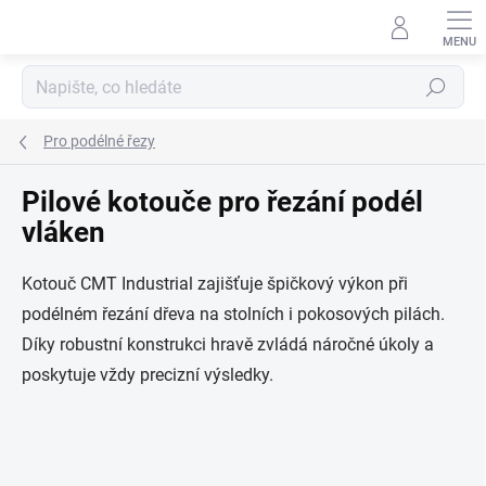
Přejít
na
obsah
Hledat
Pro podélné řezy
Pilové kotouče pro řezání podél
vláken
Kotouč CMT Industrial zajišťuje špičkový výkon při
podélném řezání dřeva na stolních i pokosových pilách.
Díky robustní konstrukci hravě zvládá náročné úkoly a
poskytuje vždy precizní výsledky.