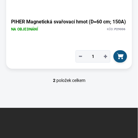
PIHER Magnetická svařovací hmot (D=60 cm; 150A)
NA OBJEDNÁNÍ
KÓD:
P29006
−
+
2
položek celkem
O
v
l
á
d
Z
a
á
c
p
í
p
a
r