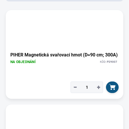
d
u
V
k
ý
t
p
ů
i
s
p
r
o
PIHER Magnetická svařovací hmot (D=90 cm; 300A)
d
NA OBJEDNÁNÍ
KÓD:
P29007
u
k
t
ů
−
+