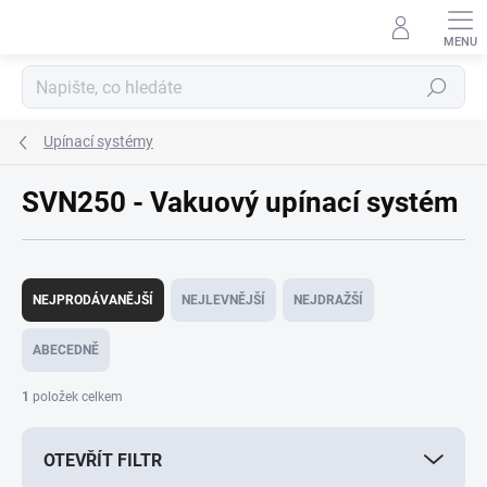
Přejít
na
obsah
Hledat
Upínací systémy
SVN250 - Vakuový upínací systém
Ř
a
NEJPRODÁVANĚJŠÍ
NEJLEVNĚJŠÍ
NEJDRAŽŠÍ
z
e
ABECEDNĚ
n
í
1
položek celkem
p
r
OTEVŘÍT FILTR
o