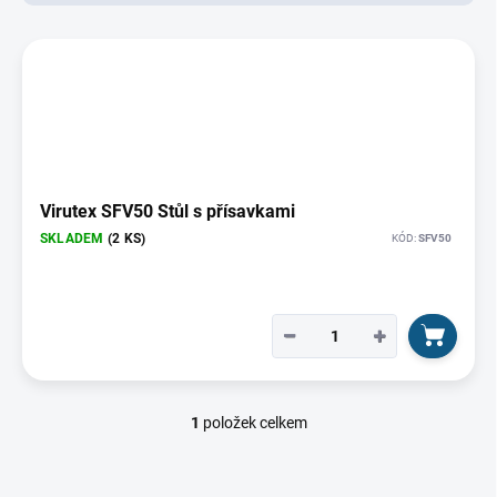
d
u
V
k
ý
t
p
ů
i
s
p
r
o
Virutex SFV50 Stůl s přísavkami
d
SKLADEM
(2 KS)
KÓD:
SFV50
u
k
t
ů
−
+
1
položek celkem
O
v
l
á