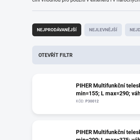
Ř
a
NEJPRODÁVANĚJŠÍ
NEJLEVNĚJŠÍ
NEJD
z
e
n
í
OTEVŘÍT FILTR
p
r
V
o
ý
d
PIHER Multifunkční teleskopic
p
u
min=155; L max=290; váh
i
k
s
t
KÓD:
P30012
p
ů
r
o
d
PIHER Multifunkční teleskopic
u
min=200; L max=375; váh