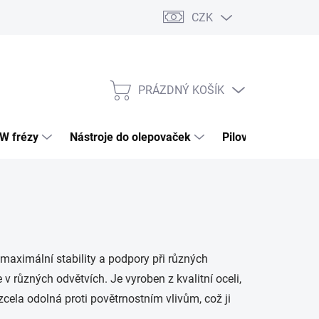
CZK
PRÁZDNÝ KOŠÍK
NÁKUPNÍ
KOŠÍK
HW frézy
Nástroje do olepovaček
Pilové kotouče
 maximální stability a podpory při různých
v různých odvětvích. Je vyroben z kvalitní oceli,
zcela odolná proti povětrnostním vlivům, což ji