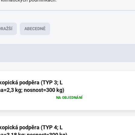
RAŽŠÍ
ABECEDNĚ
ká podpěra (TYP 3; L
a=2,3 kg; nosnost=300 kg)
NA OBJEDNÁNÍ
ká podpěra (TYP 4; L
a=3,18 kg; nosnost=300 kg)