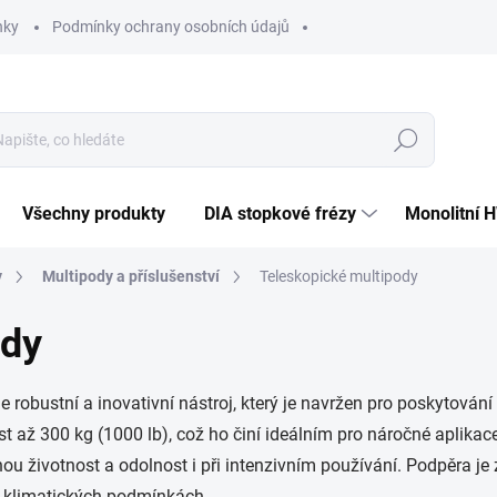
nky
Podmínky ochrany osobních údajů
Hledat
Všechny produkty
DIA stopkové frézy
Monolitní 
y
Multipody a příslušenství
Teleskopické multipody
ody
 robustní a inovativní nástroj, který je navržen pro poskytování
až 300 kg (1000 lb), což ho činí ideálním pro náročné aplikace 
ou životnost a odolnost i při intenzivním používání. Podpěra je 
ch klimatických podmínkách.