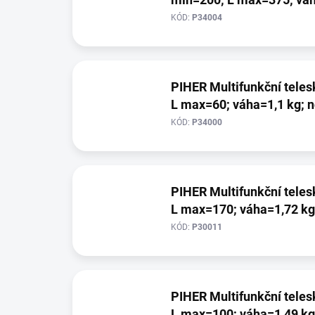
k
t
KÓD:
P34004
ů
PIHER Multifunkční teleskopická po
L max=60; váha=1,1 kg; 
KÓD:
P34000
PIHER Multifunkční teleskopická po
L max=170; váha=1,72 kg
KÓD:
P30011
PIHER Multifunkční teleskopická po
L max=100; váha=1,49 kg