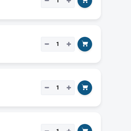
−
+
−
+
−
+