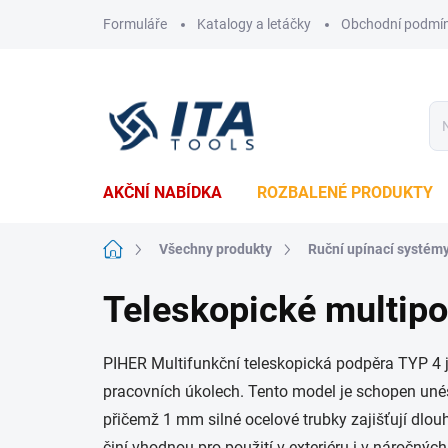
Přejít
Formuláře
Katalogy a letáčky
Obchodní podmí
na
obsah
AKČNÍ NABÍDKA
ROZBALENÉ PRODUKTY
Domů
Všechny produkty
Ruční upínací systém
Teleskopické multip
PIHER Multifunkční teleskopická podpěra TYP 4 je
pracovních úkolech. Tento model je schopen unést 
přičemž 1 mm silné ocelové trubky zajišťují dlouh
činí vhodnou pro použití v exteriéru i v náročný