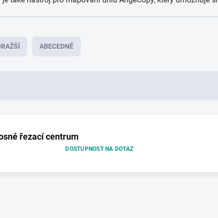
RAŽŠÍ
ABECEDNĚ
sné řezací centrum
DOSTUPNOST NA DOTAZ
O
v
l
á