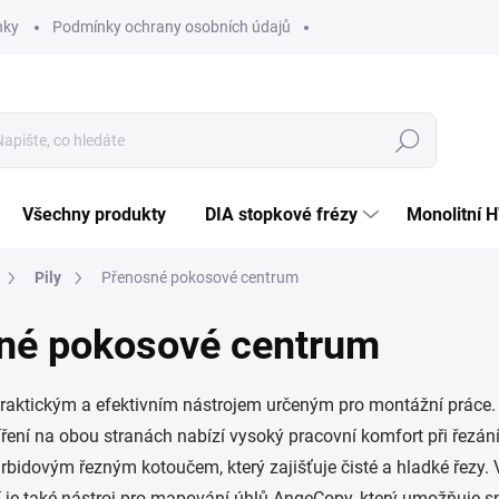
nky
Podmínky ochrany osobních údajů
Hledat
Všechny produkty
DIA stopkové frézy
Monolitní 
Pily
Přenosné pokosové centrum
é pokosové centrum
aktickým a efektivním nástrojem určeným pro montážní práce. J
ření na obou stranách nabízí vysoký pracovní komfort při řezán
arbidovým řezným kotoučem, který zajišťuje čisté a hladké řezy.
 je také nástroj pro mapování úhlů AngeCopy, který umožňuje sn