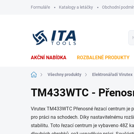
Přejít
Formuláře
Katalogy a letáčky
Obchodní podmí
na
obsah
AKČNÍ NABÍDKA
ROZBALENÉ PRODUKTY
Domů
Všechny produkty
Elektronářadí Virutex
TM433WTC - Přenosn
Virutex TM433WTC Přenosné řezací centrum je pr
pro práci na schodech. Díky nastavitelnému rozší
stabilitu. Toto řezací centrum je vybaveno 48Z k
dlouhých obrobků, což usnadňuje práci. Součástí