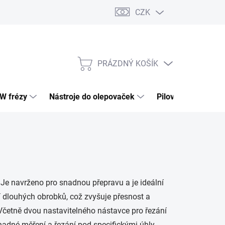
CZK
PRÁZDNÝ KOŠÍK
NÁKUPNÍ
KOŠÍK
HW frézy
Nástroje do olepovaček
Pilové kotouče
e navrženo pro snadnou přepravu a je ideální
í dlouhých obrobků, což zvyšuje přesnost a
 Včetně dvou nastavitelného nástavce pro řezání
adné měření a řezání pod specifickými úhly.