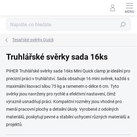
Přejít
na
obsah
Hledat
Tesařské svěrky Quick
Truhlářské svěrky sada 16ks
PIHER Truhlářské svěrky sada 16ks Mini Quick clamp je ideální pro
precizní práci v truhlářství. Sada obsahuje 16 mini svěrek, každá s
maximální lisovací sílou 75 kg a ramenem o délce 6 cm. Tyto
svěrky jsou navrženy pro rychlé a efektivní nastavení, čímž
výrazně usnadňují práci. Kompaktní rozměry jsou vhodné pro
menší pracovní plochy a detailní úkoly. Vyrobené z odolných
materiálů, poskytují pevné a stabilní uchycení různých materiálů a
projektů.