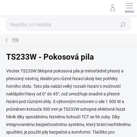
Přejít
na
obsah
Hledat
Pily
TS233W - Pokosová pila
Virutex TS233W Sklopná pokosová pila je mimořádně přesný a
přenosný nástroj, ideální pro různé řezací úkoly bez potřeby
horního stolu. Tato pila nabízí velký rozsah řezání s možností
naklápění hlavy od 0° do 45°, což umožňuje snadné a přesné
řezání pod různými úhly. S výkonným motorem o síle 1 500 W a
průměrem kotouče 300 mm je TS233W schopná efektivně řezat
hliník díky speciálnímu řeznému kotouči TCT se 96 zuby. Díky
integrovanému bezpečnostnímu systému, který brání nechtěnému
spuštění, je použití pily bezpečné a komfortní. Tlačítko pro