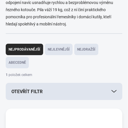
odpojení navíc usnadňuje rychlou a bezproblémovou výměnu
řezného kotouče. Pila váží 19 kg, což z ní činí praktického
pomocníka pro profesionální řemeslníky i domácí kutily, kteří
hledají spolehlivý a mobilní nástroj.
Ř
a
NEJPRODÁVANĚJŠÍ
NEJLEVNĚJŠÍ
NEJDRAŽŠÍ
z
e
ABECEDNĚ
n
í
1
položek celkem
p
r
OTEVŘÍT FILTR
o
d
u
V
k
ý
t
p
ů
i