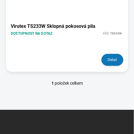
s
p
r
o
Virutex TS233W Sklopná pokosová pila
d
DOSTUPNOST NA DOTAZ
KÓD:
TS233W
u
k
t
ů
Detail
1
položek celkem
O
v
l
á
d
Z
a
á
c
p
í
p
a