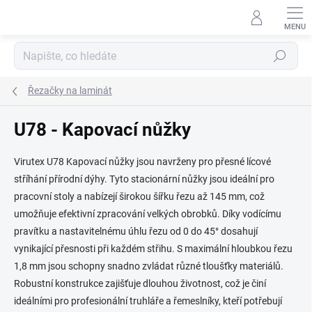
Přejít
na
obsah
Hledat
Řezačky na laminát
U78 - Kapovací nůžky
Virutex U78 Kapovací nůžky jsou navrženy pro přesné lícové
stříhání přírodní dýhy. Tyto stacionární nůžky jsou ideální pro
pracovní stoly a nabízejí širokou šířku řezu až 145 mm, což
umožňuje efektivní zpracování velkých obrobků. Díky vodícímu
pravítku a nastavitelnému úhlu řezu od 0 do 45° dosahují
vynikající přesnosti při každém střihu. S maximální hloubkou řezu
1,8 mm jsou schopny snadno zvládat různé tloušťky materiálů.
Robustní konstrukce zajišťuje dlouhou životnost, což je činí
ideálními pro profesionální truhláře a řemeslníky, kteří potřebují