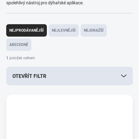
spolehlivý nástroj pro dýhařské aplikace.
Ř
a
NEJPRODÁVANĚJŠÍ
NEJLEVNĚJŠÍ
NEJDRAŽŠÍ
z
e
ABECEDNĚ
n
í
1
položek celkem
p
r
OTEVŘÍT FILTR
o
d
u
V
k
ý
t
p
ů
i
s
p
r