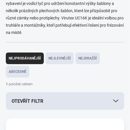
vybavení je vodící tyč pro udržení konstantní výšky šablony a
několik prázdných plechových šablon, které lze přizpůsobit pro
různé zámky nebo protiplechy. Virutex UC16K je ideální volbou pro
truhláře a montážníky, kteří potřebují efektivní řešení pro frézování
na místě.
Ř
a
NEJPRODÁVANĚJŠÍ
NEJLEVNĚJŠÍ
NEJDRAŽŠÍ
z
e
ABECEDNĚ
n
í
1
položek celkem
p
r
OTEVŘÍT FILTR
o
d
u
V
k
ý
t