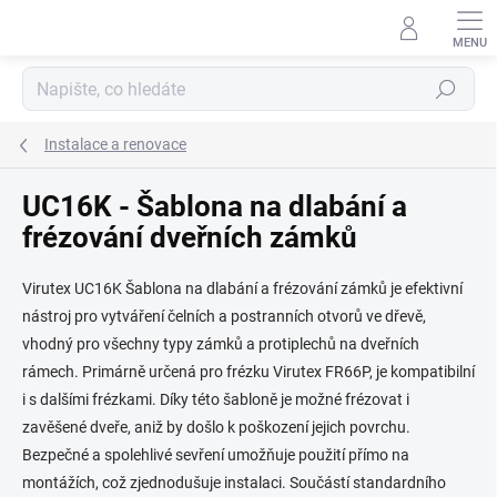
Přejít
na
obsah
Hledat
Instalace a renovace
UC16K - Šablona na dlabání a
frézování dveřních zámků
Virutex UC16K Šablona na dlabání a frézování zámků je efektivní
nástroj pro vytváření čelních a postranních otvorů ve dřevě,
vhodný pro všechny typy zámků a protiplechů na dveřních
rámech. Primárně určená pro frézku Virutex FR66P, je kompatibilní
i s dalšími frézkami. Díky této šabloně je možné frézovat i
zavěšené dveře, aniž by došlo k poškození jejich povrchu.
Bezpečné a spolehlivé sevření umožňuje použití přímo na
montážích, což zjednodušuje instalaci. Součástí standardního