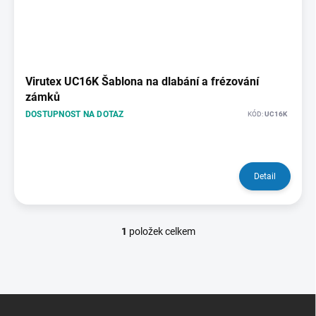
p
ů
i
s
p
r
o
Virutex UC16K Šablona na dlabání a frézování
d
zámků
u
DOSTUPNOST NA DOTAZ
KÓD:
UC16K
k
t
ů
Detail
1
položek celkem
O
v
l
á
d
Z
a