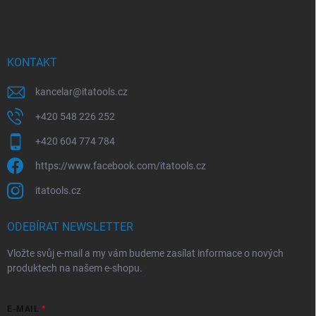
á
c
p
í
p
a
r
t
v
í
KONTAKT
k
y
kancelar
@
itatools.cz
v
ý
+420 548 226 252
p
i
+420 604 774 784
s
u
https://www.facebook.com/itatools.cz
itatools.cz
ODEBÍRAT NEWSLETTER
Vložte svůj e-mail a my vám budeme zasílat informace o nových
produktech na našem e-shopu.
E-MAIL